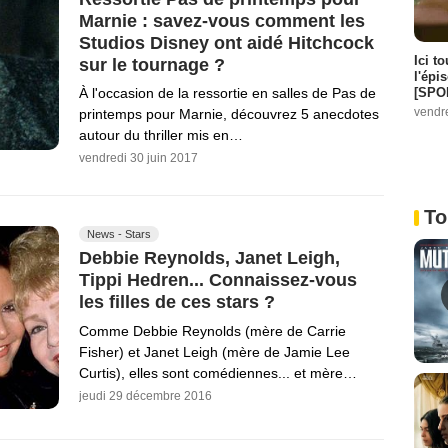
Marnie : savez-vous comment les
Studios Disney ont aidé Hitchcock
Ici t
sur le tournage ?
l'épi
[SPO
À l'occasion de la ressortie en salles de Pas de
vendr
printemps pour Marnie, découvrez 5 anecdotes
autour du thriller mis en…
vendredi 30 juin 2017
To
News - Stars
Debbie Reynolds, Janet Leigh,
Tippi Hedren... Connaissez-vous
les filles de ces stars ?
Comme Debbie Reynolds (mère de Carrie
Fisher) et Janet Leigh (mère de Jamie Lee
Curtis), elles sont comédiennes... et mère…
jeudi 29 décembre 2016