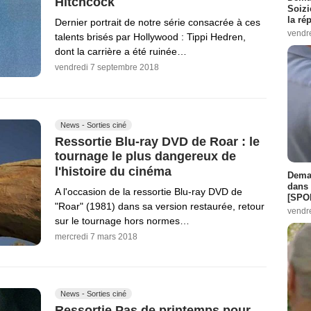
Hitchcock
Soizi
la ré
Dernier portrait de notre série consacrée à ces
vendr
talents brisés par Hollywood : Tippi Hedren,
dont la carrière a été ruinée…
vendredi 7 septembre 2018
News - Sorties ciné
Ressortie Blu-ray DVD de Roar : le
tournage le plus dangereux de
l'histoire du cinéma
Demai
dans 
A l'occasion de la ressortie Blu-ray DVD de
[SPO
"Roar" (1981) dans sa version restaurée, retour
vendr
sur le tournage hors normes…
mercredi 7 mars 2018
News - Sorties ciné
Ressortie Pas de printemps pour