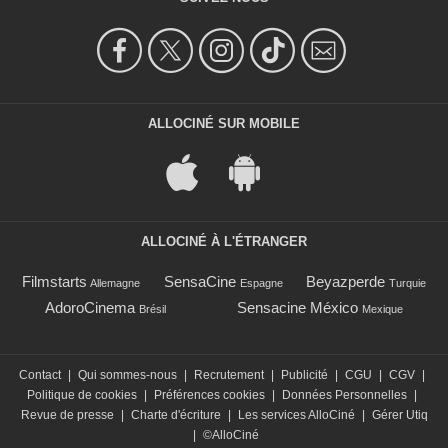
ALLOCINÉ SUR MOBILE
ALLOCINÉ À L'ÉTRANGER
Filmstarts
SensaCine
Beyazperde
Allemagne
Espagne
Turquie
AdoroCinema
Sensacine México
Brésil
Mexique
Contact
|
Qui sommes-nous
|
Recrutement
|
Publicité
|
CGU
|
CGV
|
Politique de cookies
|
Préférences cookies
|
Données Personnelles
|
Revue de presse
|
Charte d'écriture
|
Les services AlloCiné
|
Gérer Utiq
|
©AlloCiné