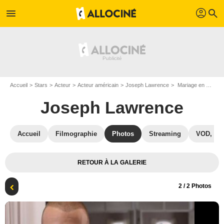
profil
menu
search
Accueil
Stars
Acteur
Acteur américain
Joseph Lawrence
Mariage en blanc : Photo Joseph Lawrence
Joseph Lawrence
Accueil
Filmographie
Photos
Streaming
VOD, DV
RETOUR À LA GALERIE
2
/ 2 Photos