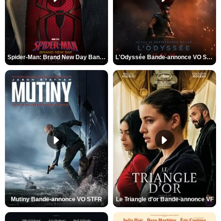
Spider-Man: Brand New Day Bande-annonce VO STFR
L'Odyssée Bande-annonce VO STFR
Mutiny Bande-annonce VO STFR
Le Triangle d'or Bande-annonce VF