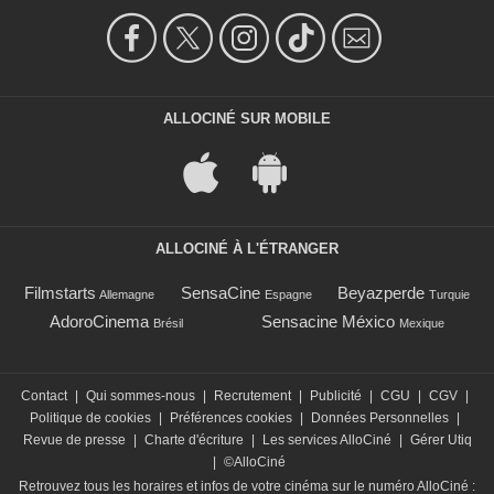
ALLOCINÉ SUR MOBILE
ALLOCINÉ À L'ÉTRANGER
Filmstarts
SensaCine
Beyazperde
Allemagne
Espagne
Turquie
AdoroCinema
Sensacine México
Brésil
Mexique
Contact
|
Qui sommes-nous
|
Recrutement
|
Publicité
|
CGU
|
CGV
|
Politique de cookies
|
Préférences cookies
|
Données Personnelles
|
Revue de presse
|
Charte d'écriture
|
Les services AlloCiné
|
Gérer Utiq
|
©AlloCiné
Retrouvez tous les horaires et infos de votre cinéma sur le numéro AlloCiné :