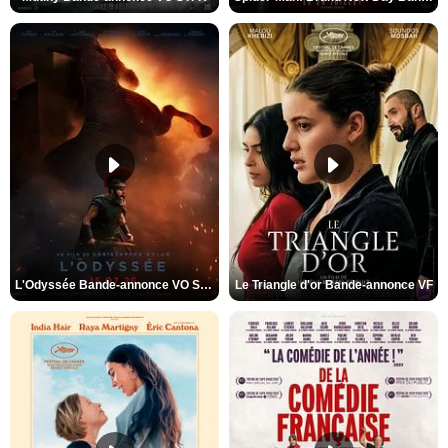
L'Odyssée Bande-annonce VO STFR
Le Triangle d'or Bande-annonce VF