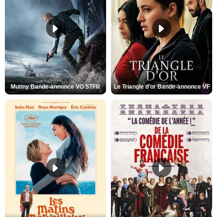
Mutiny Bande-annonce VO STFR
Le Triangle d'or Bande-annonce VF