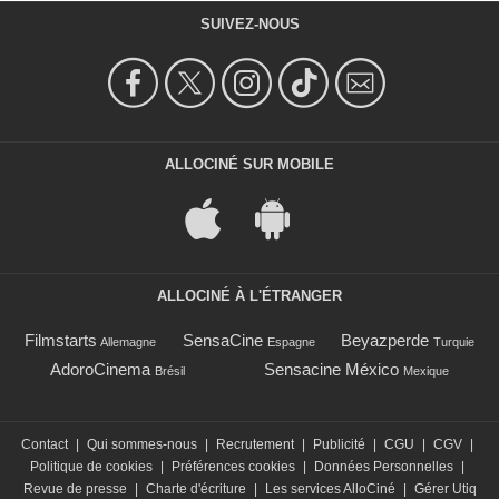
SUIVEZ-NOUS
ALLOCINÉ SUR MOBILE
ALLOCINÉ À L'ÉTRANGER
Filmstarts
SensaCine
Beyazperde
Allemagne
Espagne
Turquie
AdoroCinema
Sensacine México
Brésil
Mexique
Contact
|
Qui sommes-nous
|
Recrutement
|
Publicité
|
CGU
|
CGV
|
Politique de cookies
|
Préférences cookies
|
Données Personnelles
|
Revue de presse
|
Charte d'écriture
|
Les services AlloCiné
|
Gérer Utiq