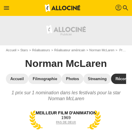
profil
menu
search
Accueil
Stars
Réalisateurs
Réalisateur américain
Norman McLaren
Prix et nominations de Norman McLaren
Norman McLaren
Accueil
Filmographie
Photos
Streaming
Récompe
1 prix sur 1 nomination dans les festivals pour la star
Norman McLaren
MEILLEUR FILM D'ANIMATION
1969
PAS DE DEUX