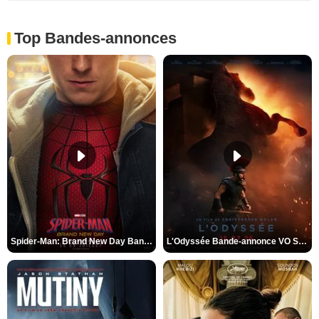
Top Bandes-annonces
Spider-Man: Brand New Day Bande-annonce VO STFR
L'Odyssée Bande-annonce VO STFR