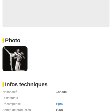
Photo
Infos techniques
Nationalité
Canada
Distributeur
-
Récompense
# prix
Année de production
1968