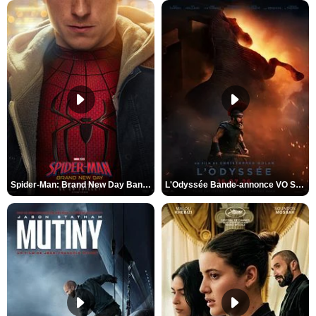
Spider-Man: Brand New Day Bande-annonce VO STFR
L'Odyssée Bande-annonce VO STFR