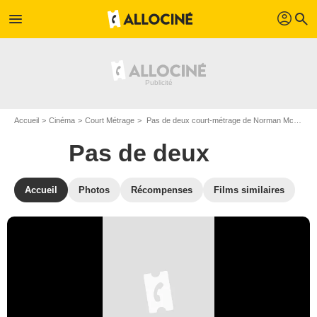
profil
menu
search
Accueil
Cinéma
Court Métrage
Pas de deux court-métrage de Norman McLaren
Pas de deux
Accueil
Photos
Récompenses
Films similaires