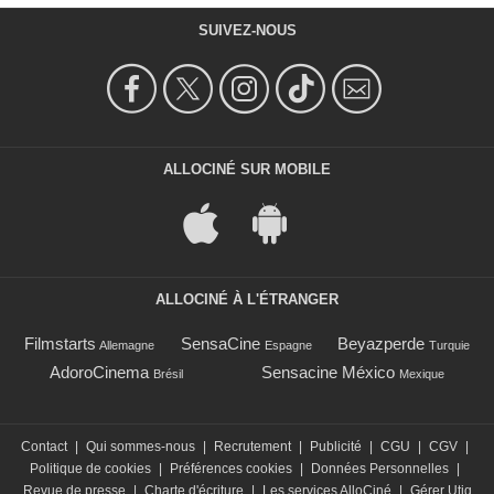
SUIVEZ-NOUS
ALLOCINÉ SUR MOBILE
ALLOCINÉ À L'ÉTRANGER
Filmstarts
SensaCine
Beyazperde
Allemagne
Espagne
Turquie
AdoroCinema
Sensacine México
Brésil
Mexique
Contact
|
Qui sommes-nous
|
Recrutement
|
Publicité
|
CGU
|
CGV
|
Politique de cookies
|
Préférences cookies
|
Données Personnelles
|
Revue de presse
|
Charte d'écriture
|
Les services AlloCiné
|
Gérer Utiq