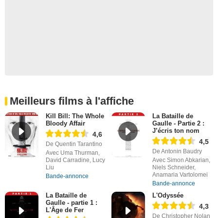
Meilleurs films à l'affiche
Kill Bill: The Whole
La Bataille de
Bloody Affair
Gaulle - Partie 2 :
J’écris ton nom
4,6
4,5
De Quentin Tarantino
De Antonin Baudry
Avec Uma Thurman,
David Carradine, Lucy
Avec Simon Abkarian,
Liu
Niels Schneider,
Anamaria Vartolomei
Bande-annonce
Bande-annonce
La Bataille de
L'Odyssée
Gaulle - partie 1 :
4,3
L'Âge de Fer
De Christopher Nolan