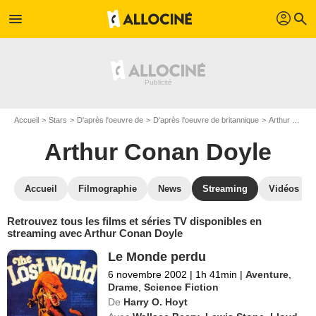
profil
menu
search
Accueil
Stars
D'après l'oeuvre de
D'après l'oeuvre de britannique
Arthur Conan Doyle
Arthur Conan Doyle
Accueil
Filmographie
News
Streaming
Vidéos
Retrouvez tous les films et séries TV disponibles en
streaming avec Arthur Conan Doyle
Le Monde perdu
6 novembre 2002
|
1h 41min
|
Aventure
,
Drame
,
Science Fiction
De
Harry O. Hoyt