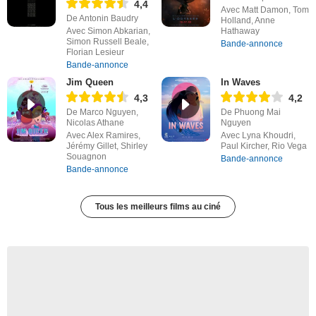
4,4
Avec Matt Damon, Tom
De Antonin Baudry
Holland, Anne
Avec Simon Abkarian,
Hathaway
Simon Russell Beale,
Bande-annonce
Florian Lesieur
Bande-annonce
Jim Queen
In Waves
4,3
4,2
De Marco Nguyen,
De Phuong Mai
Nicolas Athane
Nguyen
Avec Alex Ramires,
Avec Lyna Khoudri,
Jérémy Gillet, Shirley
Paul Kircher, Rio Vega
Souagnon
Bande-annonce
Bande-annonce
Tous les meilleurs films au ciné