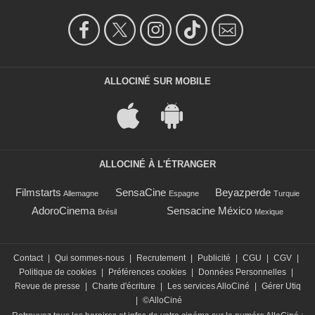
ALLOCINÉ SUR MOBILE
ALLOCINÉ À L'ÉTRANGER
Filmstarts
SensaCine
Beyazperde
Allemagne
Espagne
Turquie
AdoroCinema
Sensacine México
Brésil
Mexique
Contact
|
Qui sommes-nous
|
Recrutement
|
Publicité
|
CGU
|
CGV
|
Politique de cookies
|
Préférences cookies
|
Données Personnelles
|
Revue de presse
|
Charte d'écriture
|
Les services AlloCiné
|
Gérer Utiq
|
©AlloCiné