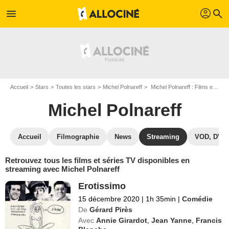
profil
menu
search
Accueil
Stars
Toutes les stars
Michel Polnareff
Michel Polnareff : Films et séries online
Michel Polnareff
Accueil
Filmographie
News
Streaming
VOD, DVD
Retrouvez tous les films et séries TV disponibles en
streaming avec Michel Polnareff
Erotissimo
15 décembre 2020
|
1h 35min
|
Comédie
De
Gérard Pirès
Avec
Annie Girardot
,
Jean Yanne
,
Francis