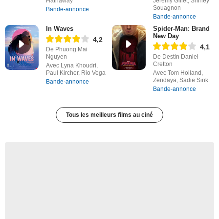
Hathaway
Jérémy Gillet, Shirley
Souagnon
Bande-annonce
Bande-annonce
In Waves
Spider-Man: Brand
New Day
4,2
4,1
De Phuong Mai
Nguyen
De Destin Daniel
Cretton
Avec Lyna Khoudri,
Paul Kircher, Rio Vega
Avec Tom Holland,
Zendaya, Sadie Sink
Bande-annonce
Bande-annonce
Tous les meilleurs films au ciné