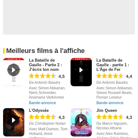
Meilleurs films à l'affiche
La Bataille de
La Bataille de
Gaulle - Partie 2 :
Gaulle - partie 1 :
J’écris ton nom
L'Âge de Fer
4,5
4,4
De Antonin Baudry
De Antonin Baudry
Avec Simon Abkarian,
Avec Simon Abkarian,
Niels Schneider,
Simon Russell Beale,
Anamaria Vartolomei
Florian Lesieur
Bande-annonce
Bande-annonce
L'Odyssée
Jim Queen
4,3
4,3
De Christopher Nolan
De Marco Nguyen,
Nicolas Athane
Avec Matt Damon, Tom
Holland, Anne
Avec Alex Ramires,