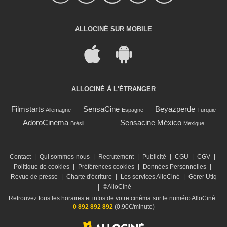
ALLOCINÉ SUR MOBILE
ALLOCINÉ À L'ÉTRANGER
Filmstarts
SensaCine
Beyazperde
Allemagne
Espagne
Turquie
AdoroCinema
Sensacine México
Brésil
Mexique
Contact
|
Qui sommes-nous
|
Recrutement
|
Publicité
|
CGU
|
CGV
|
Politique de cookies
|
Préférences cookies
|
Données Personnelles
|
Revue de presse
|
Charte d'écriture
|
Les services AlloCiné
|
Gérer Utiq
|
©AlloCiné
Retrouvez tous les horaires et infos de votre cinéma sur le numéro AlloCiné :
0 892 892 892
(0,90€/minute)