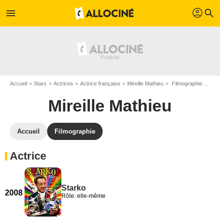
profil
menu
search
Accueil
Stars
Actrices
Actrice française
Mireille Mathieu
Filmographie Mireille Mathieu
Mireille Mathieu
Accueil
Filmographie
Actrice
Starko
2008
Rôle: elle-même