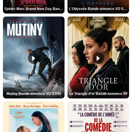
Spider-Man: Brand New Day Bande-annonce VO STFR
L'Odyssée Bande-annonce VO STFR
Mutiny Bande-annonce VO STFR
Le Triangle d'or Bande-annonce VF