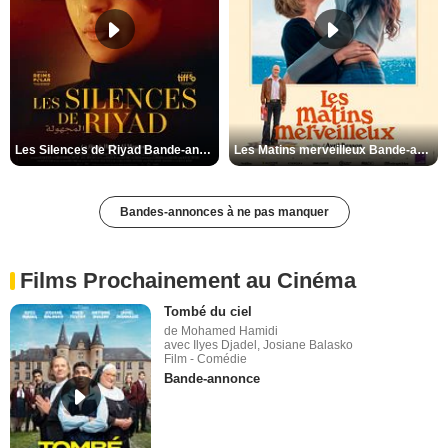
Les Silences de Riyad Bande-annonce VO STFR
Les Matins merveilleux Bande-annonce VF
Bandes-annonces à ne pas manquer
Films Prochainement au Cinéma
Tombé du ciel
de Mohamed Hamidi
avec Ilyes Djadel, Josiane Balasko
Film - Comédie
Bande-annonce