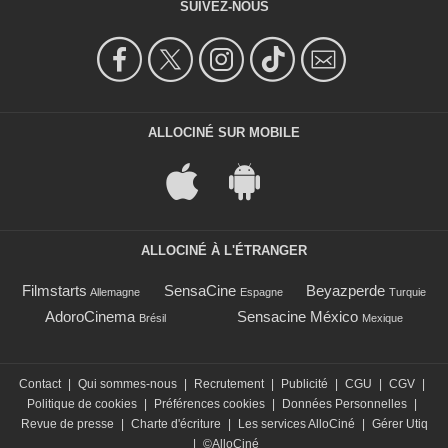
SUIVEZ-NOUS
ALLOCINÉ SUR MOBILE
ALLOCINÉ À L'ÉTRANGER
Filmstarts
SensaCine
Beyazperde
Allemagne
Espagne
Turquie
AdoroCinema
Sensacine México
Brésil
Mexique
Contact
|
Qui sommes-nous
|
Recrutement
|
Publicité
|
CGU
|
CGV
|
Politique de cookies
|
Préférences cookies
|
Données Personnelles
|
Revue de presse
|
Charte d'écriture
|
Les services AlloCiné
|
Gérer Utiq
|
©AlloCiné