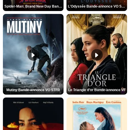
Spider-Man: Brand New Day Bande-annonce VO STFR
L'Odyssée Bande-annonce VO STFR
Mutiny Bande-annonce VO STFR
Le Triangle d'or Bande-annonce VF