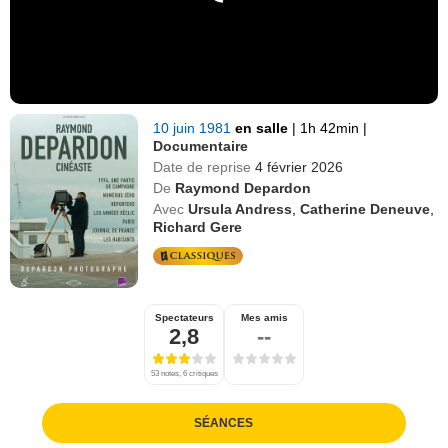
10 juin 1981
en salle
|
1h 42min
|
Documentaire
Date de reprise
4 février 2026
De
Raymond Depardon
Avec
Ursula Andress
,
Catherine Deneuve
,
Richard Gere
Spectateurs
Mes amis
2,8
--
53 notes, 6 critiques
SÉANCES