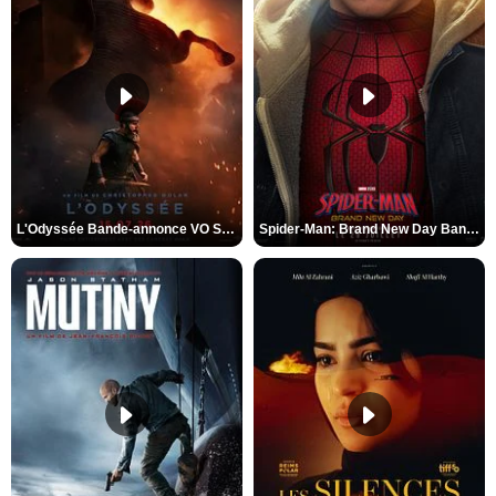
L'Odyssée Bande-annonce VO STFR
Spider-Man: Brand New Day Bande-annonce VO STFR