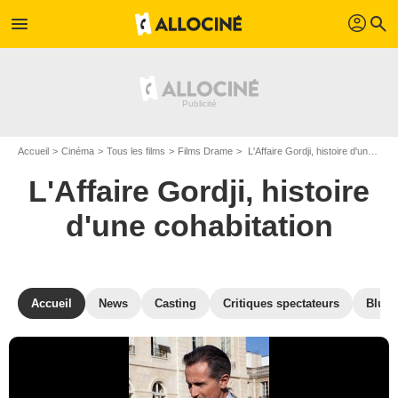
profil
menu
search
Accueil
Cinéma
Tous les films
Films Drame
L'Affaire Gordji, histoire d'une cohabitation de Guillaume Nicloux
L'Affaire Gordji, histoire
d'une cohabitation
Accueil
News
Casting
Critiques spectateurs
Blu-R