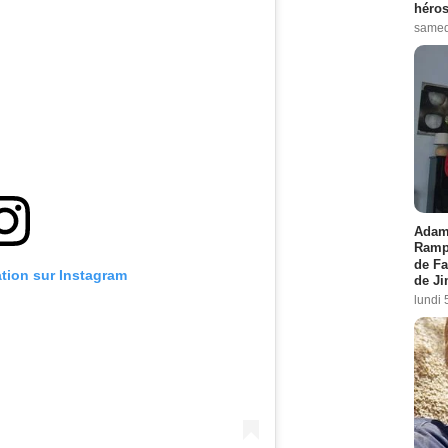
héros
samed
Adam 
Rampl
de Fa
ation sur Instagram
de J
lundi 