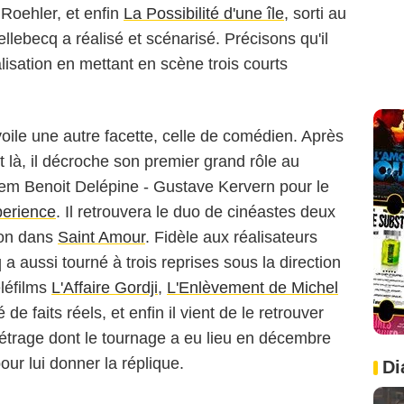
Roehler, et enfin
La Possibilité d'une île
, sorti au
lebecq a réalisé et scénarisé. Précisons qu'il
lisation en mettant en scène trois courts
ile une autre facette, celle de comédien. Après
et là, il décroche son premier grand rôle au
dem Benoit Delépine - Gustave Kervern pour le
erience
. Il retrouvera le duo de cinéastes deux
ion dans
Saint Amour
. Fidèle aux réalisateurs
 a aussi tourné à trois reprises sous la direction
éléfilms
L'Affaire Gordji
,
L'Enlèvement de Michel
 de faits réels, et enfin il vient de le retrouver
étrage dont le tournage a eu lieu en décembre
ur lui donner la réplique.
Di