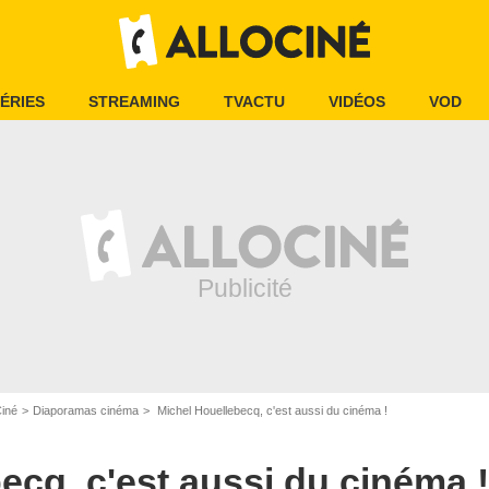
ÉRIES
STREAMING
TVACTU
VIDÉOS
VOD
Ciné
Diaporamas cinéma
Michel Houellebecq, c'est aussi du cinéma !
ecq, c'est aussi du cinéma !