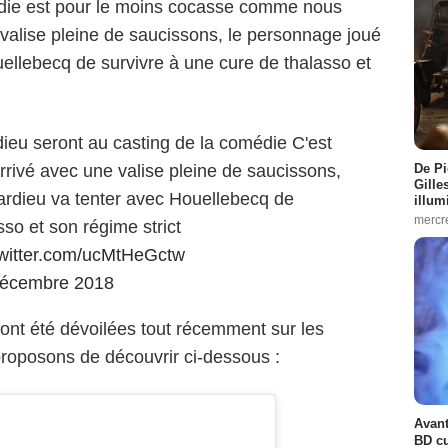
édie est pour le moins cocasse comme nous
e valise pleine de saucissons, le personnage joué
ellebecq de survivre à une cure de thalasso et
eu seront au casting de la comédie C'est
De Pi
Arrivé avec une valise pleine de saucissons,
Gille
ardieu va tenter avec Houellebecq de
illum
mercr
sso et son régime strict
twitter.com/ucMtHeGctw
décembre 2018
nt été dévoilées tout récemment sur les
roposons de découvrir ci-dessous :
Avant
BD cu