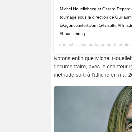
Michel Houellebecq et Gérard Depardie
tournage sous la direction de Guillau
@agence.intertalent @lizizette #films
#houellebecq
Une publication partagée par
Intertalen
Notons enfin que Michel Houelleb
documentaire, avec le chanteur I
méthode
sorti à l'affiche en mai 