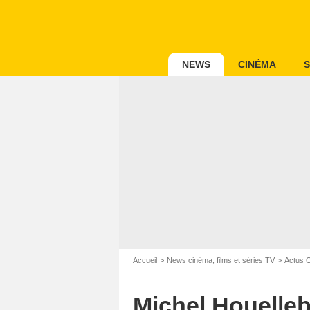
NEWS
CINÉMA
S
Accueil
News cinéma, films et séries TV
Actus 
Michel Houelleb