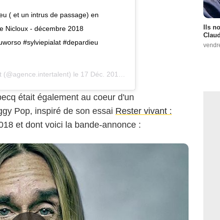
u ( et un intrus de passage) en
Ils n
me Nicloux - décembre 2018
Claud
duworso #sylviepialat #depardieu
vendr
t
(@agence.intertalent) le
17 Déc. 2018 à 9 :15 PST
ecq était également au coeur d'un
ggy Pop, inspiré de son essai
Rester vivant :
2018 et dont voici la bande-annonce :