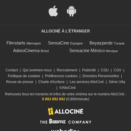
ALLOCINÉ À L'ÉTRANGER
Filmstarts
SensaCine
Beyazperde
Allemagne
Espagne
Turquie
AdoroCinema
Sensacine México
Brésil
Mexique
Contact
|
Qui sommes-nous
|
Recrutement
|
Publicité
|
CGU
|
CGV
|
Politique de cookies
|
Préférences cookies
|
Données Personnelles
|
Revue de presse
|
Charte d'écriture
|
Les services AlloCiné
|
Gérer Utiq
|
©AlloCiné
Retrouvez tous les horaires et infos de votre cinéma sur le numéro AlloCiné :
0 892 892 892
(0,90€/minute)