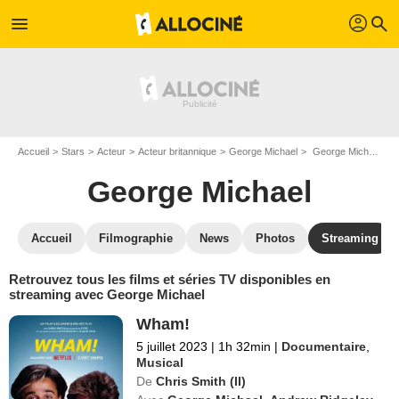
profil
menu
search
Accueil
Stars
Acteur
Acteur britannique
George Michael
George Michael : Films et séries online
George Michael
Accueil
Filmographie
News
Photos
Streaming
Retrouvez tous les films et séries TV disponibles en
streaming avec George Michael
Wham!
5 juillet 2023
|
1h 32min
|
Documentaire
,
Musical
De
Chris Smith (II)