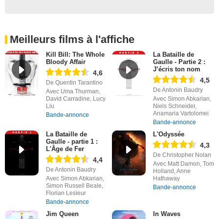
Meilleurs films à l'affiche
Kill Bill: The Whole
La Bataille de
Bloody Affair
Gaulle - Partie 2 :
J’écris ton nom
4,6
4,5
De Quentin Tarantino
De Antonin Baudry
Avec Uma Thurman,
David Carradine, Lucy
Avec Simon Abkarian,
Liu
Niels Schneider,
Anamaria Vartolomei
Bande-annonce
Bande-annonce
La Bataille de
L'Odyssée
Gaulle - partie 1 :
4,3
L'Âge de Fer
De Christopher Nolan
4,4
Avec Matt Damon, Tom
De Antonin Baudry
Holland, Anne
Avec Simon Abkarian,
Hathaway
Simon Russell Beale,
Bande-annonce
Florian Lesieur
Bande-annonce
Jim Queen
In Waves