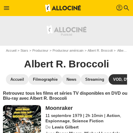
profil
menu
search
Accueil
Stars
Producteur
Producteur américain
Albert R. Broccoli
Albert R. Broccoli : ses Blu-Ray, DVD, VOD, SVOD
Albert R. Broccoli
Accueil
Filmographie
News
Streaming
VOD, DVD
Retrouvez tous les films et séries TV disponibles en DVD ou
Blu-ray avec Albert R. Broccoli
Moonraker
11 septembre 1979
|
2h 10min
|
Action
,
Espionnage
,
Science Fiction
De
Lewis Gilbert