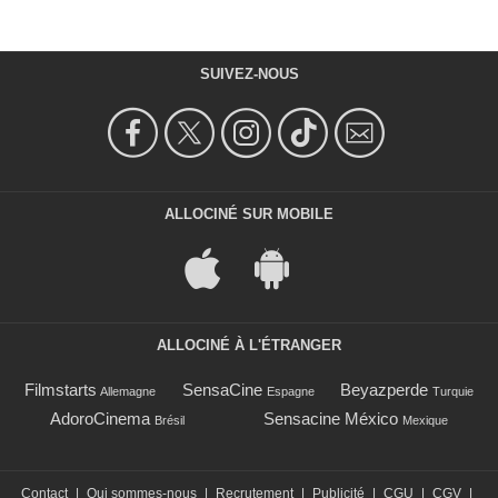
SUIVEZ-NOUS
ALLOCINÉ SUR MOBILE
ALLOCINÉ À L'ÉTRANGER
Filmstarts
SensaCine
Beyazperde
Allemagne
Espagne
Turquie
AdoroCinema
Sensacine México
Brésil
Mexique
Contact
|
Qui sommes-nous
|
Recrutement
|
Publicité
|
CGU
|
CGV
|