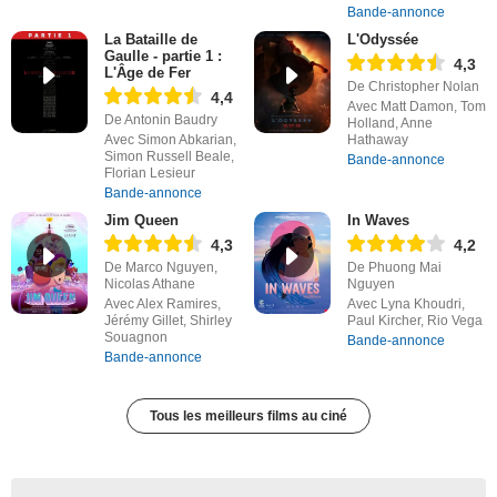
Bande-annonce
La Bataille de
L'Odyssée
Gaulle - partie 1 :
4,3
L'Âge de Fer
De Christopher Nolan
4,4
Avec Matt Damon, Tom
De Antonin Baudry
Holland, Anne
Avec Simon Abkarian,
Hathaway
Simon Russell Beale,
Bande-annonce
Florian Lesieur
Bande-annonce
Jim Queen
In Waves
4,3
4,2
De Marco Nguyen,
De Phuong Mai
Nicolas Athane
Nguyen
Avec Alex Ramires,
Avec Lyna Khoudri,
Jérémy Gillet, Shirley
Paul Kircher, Rio Vega
Souagnon
Bande-annonce
Bande-annonce
Tous les meilleurs films au ciné