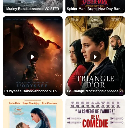
Mutiny Bande-annonce VO STFR
Spider-Man: Brand New Day Bande-annonce VO STFR
L'Odyssée Bande-annonce VO STFR
Le Triangle d'or Bande-annonce VF