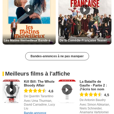
Les Matins merveilleux Bande-annonce VF
De la Comédie-Française Teaser VF
Bandes-annonces à ne pas manquer
Meilleurs films à l'affiche
Kill Bill: The Whole
La Bataille de
Bloody Affair
Gaulle - Partie 2 :
J’écris ton nom
4,6
4,5
De Quentin Tarantino
De Antonin Baudry
Avec Uma Thurman,
David Carradine, Lucy
Avec Simon Abkarian,
Liu
Niels Schneider,
Anamaria Vartolomei
Bande-annonce