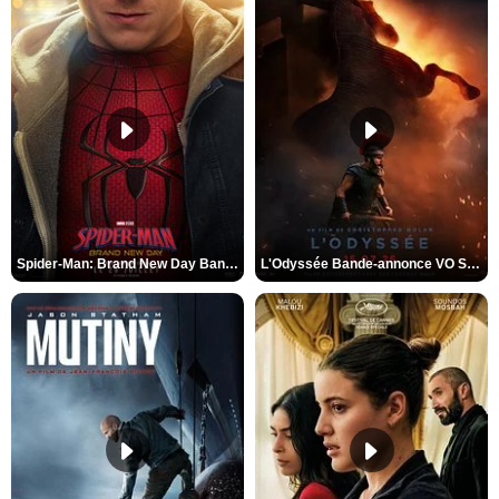
Spider-Man: Brand New Day Bande-annonce VO STFR
L'Odyssée Bande-annonce VO STFR