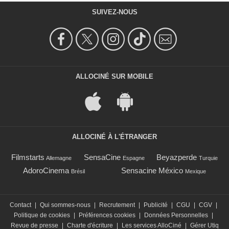
SUIVEZ-NOUS
ALLOCINÉ SUR MOBILE
ALLOCINÉ À L'ÉTRANGER
Filmstarts
SensaCine
Beyazperde
Allemagne
Espagne
Turquie
AdoroCinema
Sensacine México
Brésil
Mexique
Contact
|
Qui sommes-nous
|
Recrutement
|
Publicité
|
CGU
|
CGV
|
Politique de cookies
|
Préférences cookies
|
Données Personnelles
|
Revue de presse
|
Charte d'écriture
|
Les services AlloCiné
|
Gérer Utiq