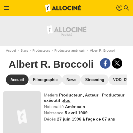
profil
menu
search
Accueil
Stars
Producteurs
Producteur américain
Albert R. Broccoli
Albert R. Broccoli
Accueil
Filmographie
News
Streaming
VOD, DVD
Métiers
Producteur
,
Acteur
,
Producteur
exécutif
plus
Nationalité
Américain
Naissance
5 avril 1909
Décès
27 juin 1996
à l'age de 87 ans