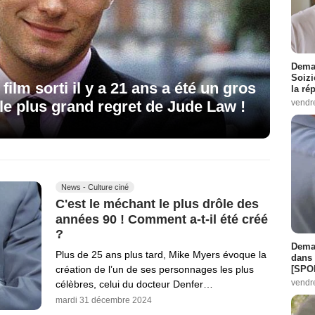
Demai
Soizi
film sorti il y a 21 ans a été un gros
la ré
vendr
t le plus grand regret de Jude Law !
News - Culture ciné
C'est le méchant le plus drôle des
années 90 ! Comment a-t-il été créé
?
Demai
Plus de 25 ans plus tard, Mike Myers évoque la
dans 
[SPO
création de l’un de ses personnages les plus
vendr
célèbres, celui du docteur Denfer…
mardi 31 décembre 2024