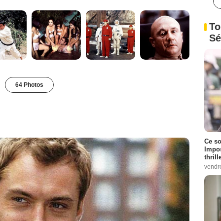
To
Sé
64 Photos
Ce so
Impos
thrill
vendr