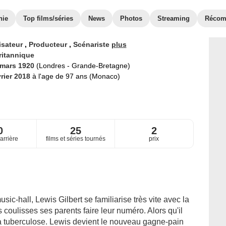
hie
Top films/séries
News
Photos
Streaming
Récom
isateur
,
Producteur
,
Scénariste
plus
ritannique
 mars 1920
(Londres - Grande-Bretagne)
vrier 2018
à l'age de 97 ans (Monaco)
0
25
2
arrière
films et séries tournés
prix
sic-hall, Lewis Gilbert se familiarise très vite avec la
s coulisses ses parents faire leur numéro. Alors qu'il
la tuberculose. Lewis devient le nouveau gagne-pain