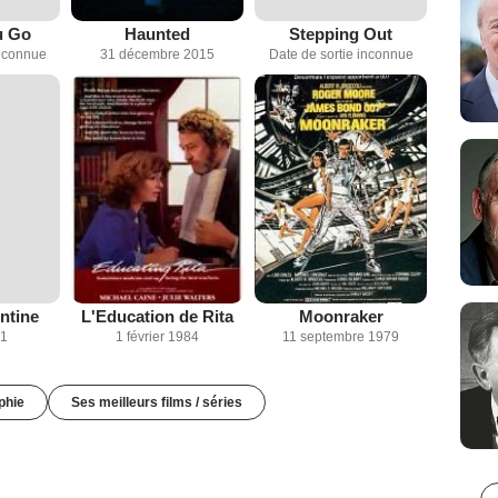
u Go
Haunted
Stepping Out
inconnue
31 décembre 2015
Date de sortie inconnue
entine
L'Education de Rita
Moonraker
21
1 février 1984
11 septembre 1979
phie
Ses meilleurs films / séries