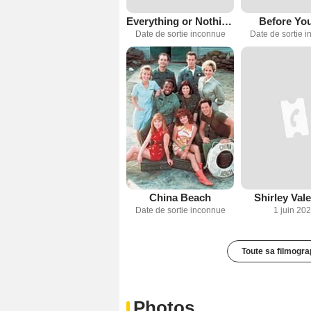
Everything or Nothing: The Untold Story of 007
Before Yo
Date de sortie inconnue
Date de sortie 
China Beach
Shirley Val
Date de sortie inconnue
1 juin 20
Toute sa filmogra
Photos