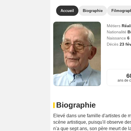
Accueil
Biographie
Filmograp
Métiers
Réal
Nationalité
B
Naissance
6
Décès
23 fé
6
ans de c
Biographie
Elevé dans une famille d'artistes de mu
scène artistique, puisqu'il observe de
n'a que sept ans, son père meurt de 