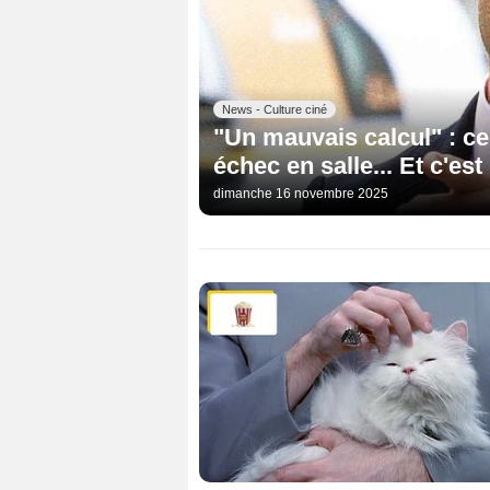
News - Culture ciné
"Un mauvais calcul" : ce 
échec en salle... Et c'es
dimanche 16 novembre 2025