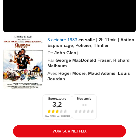
5 octobre 1983
en salle
|
2h 11min
|
Action
,
Espionnage
,
Policier
,
Thriller
De
John Glen
|
Par
George MacDonald Fraser
,
Richard
Maibaum
Avec
Roger Moore
,
Maud Adams
,
Louis
Jourdan
Spectateurs
Mes amis
3,2
--
4322 notes, 217 critiques
VOIR SUR NETFLIX