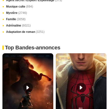
Agent secret / Espion / Espionnage
(573)
Musique culte
(694)
Mystère
(2746)
Famille
(3058)
Adrénaline
(6021)
Adaptation de roman
(3251)
Top Bandes-annonces