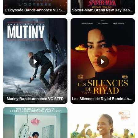
L'Odyssée Bande-annonce VO STFR
Spider-Man: Brand New Day Bande-annonce VO STFR
Mutiny Bande-annonce VO STFR
Les Silences de Riyad Bande-annonce VO STFR