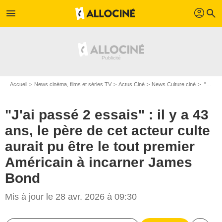
profil
menu
search
Accueil
News cinéma, films et séries TV
Actus Ciné
News Culture ciné
"J'ai passé 2 essais" : il y a 43 ans, le père de cet acteur culte aurait pu être le tout premier Américain à incarner James Bond
"J'ai passé 2 essais" : il y a 43
ans, le père de cet acteur culte
aurait pu être le tout premier
Américain à incarner James
Bond
Mis à jour le 28 avr. 2026 à 09:30