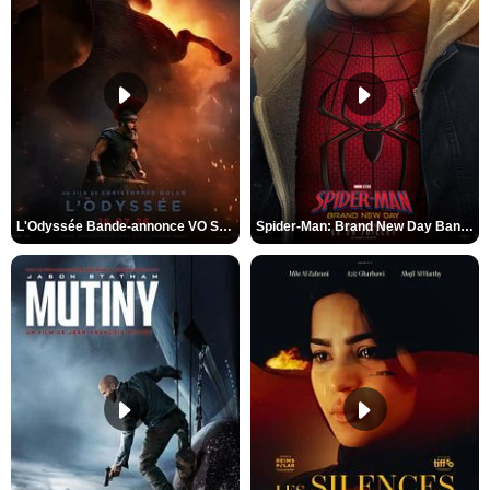
L'Odyssée Bande-annonce VO STFR
Spider-Man: Brand New Day Bande-annonce VO STFR