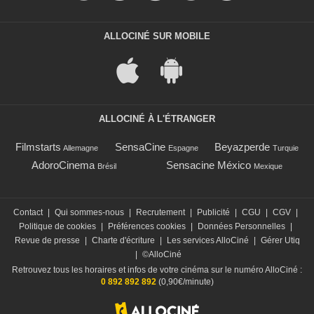
ALLOCINÉ SUR MOBILE
ALLOCINÉ À L'ÉTRANGER
Filmstarts
SensaCine
Beyazperde
Allemagne
Espagne
Turquie
AdoroCinema
Sensacine México
Brésil
Mexique
Contact
|
Qui sommes-nous
|
Recrutement
|
Publicité
|
CGU
|
CGV
|
Politique de cookies
|
Préférences cookies
|
Données Personnelles
|
Revue de presse
|
Charte d'écriture
|
Les services AlloCiné
|
Gérer Utiq
|
©AlloCiné
Retrouvez tous les horaires et infos de votre cinéma sur le numéro AlloCiné :
0 892 892 892
(0,90€/minute)