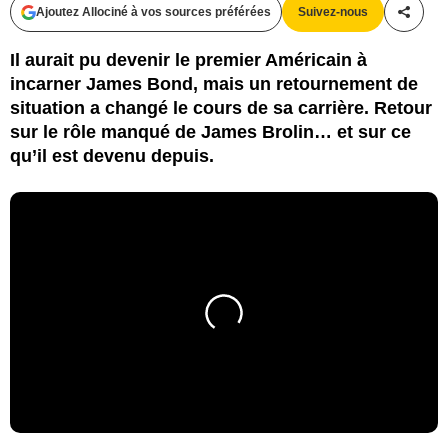
Ajoutez Allociné à vos sources préférées
Suivez-nous
Partag
Il aurait pu devenir le premier Américain à
incarner James Bond, mais un retournement de
situation a changé le cours de sa carrière. Retour
sur le rôle manqué de James Brolin… et sur ce
qu’il est devenu depuis.