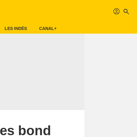
profil
search
LES INDÉS
CANAL+
ames bond