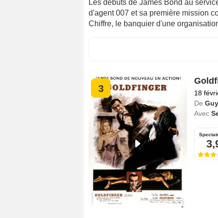
Les débuts de James Bond au service s
d'agent 007 et sa première mission c
Chiffre, le banquier d'une organisation
Goldf
3
18 févr
De
Guy
Avec
S
Spectat
3,