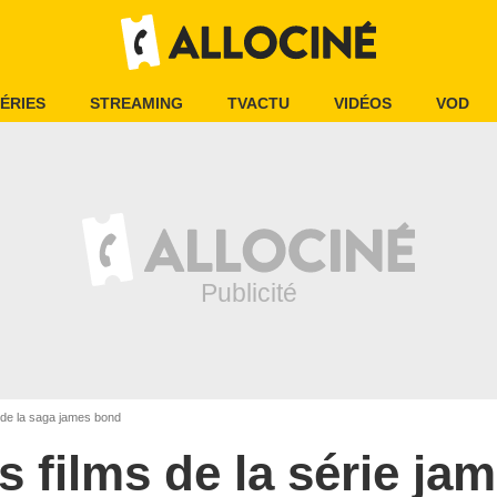
ÉRIES
STREAMING
TVACTU
VIDÉOS
VOD
s de la saga james bond
s films de la série j