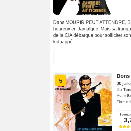
Dans MOURIR PEUT ATTENDRE, Bond a 
heureux en Jamaïque. Mais sa tranquill
de la CIA débarque pour solliciter son a
kidnappé.
Bons 
5
30 juill
De
Ter
Avec
S
Titre or
Spectat
3,