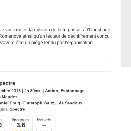
 voit confier la mission de faire passer à l'Ouest une
omanova ainsi qu'un lecteur de déchiffrement conçu
s'avère être un piège tendu par l'organisation
pectre
embre 2015
|
2h 30min
|
Action
,
Espionnage
 Mendes
niel Craig
,
Christoph Waltz
,
Léa Seydoux
iginal
Spectre
se
Spectateurs
Mes amis
0
3,6
--