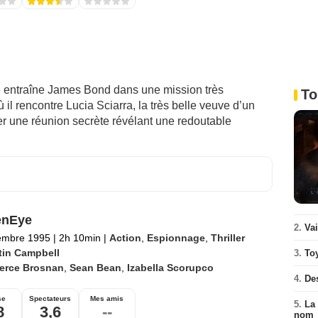
 entraîne James Bond dans une mission très
To
il rencontre Lucia Sciarra, la très belle veuve d’un
trer une réunion secrète révélant une redoutable
enEye
2.
Va
embre 1995
|
2h 10min
|
Action
,
Espionnage
,
Thriller
tin Campbell
3.
To
ierce Brosnan
,
Sean Bean
,
Izabella Scorupco
4.
De
se
Spectateurs
Mes amis
5.
La 
8
3,6
--
nom