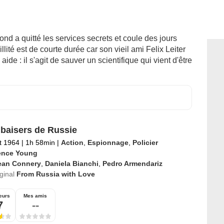
quitté les services secrets et coule des jours
ité est de courte durée car son vieil ami Felix Leiter
ide : il s'agit de sauver un scientifique qui vient d'être
baisers de Russie
et 1964
|
1h 58min
|
Action
,
Espionnage
,
Policier
ence Young
ean Connery
,
Daniela Bianchi
,
Pedro Armendariz
iginal
From Russia with Love
eurs
Mes amis
7
--