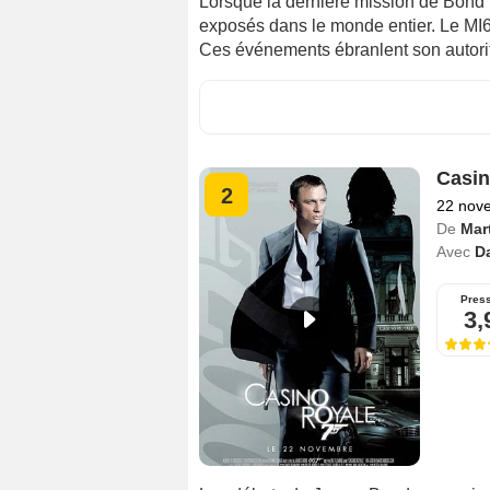
Lorsque la dernière mission de Bond to
exposés dans le monde entier. Le MI6 
Ces événements ébranlent son autorité
Casin
2
22 nov
De
Mar
Avec
Da
Pres
3,