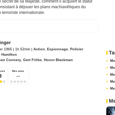
ecret de sa Majesté, comment il acquiert le statut
onsistant à déjouer les plans machiavéliques du
 terroriste internationale.
inger
ier 1965
|
1h 52min
|
Action
,
Espionnage
,
Policier
Ta
 Hamilton
ean Connery
,
Gert Fröbe
,
Honor Blackman
Me
Mei
eurs
Mes amis
9
--
Mei
Mei
Mei
Me