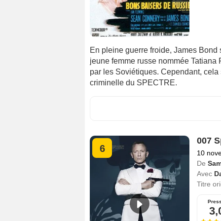
En pleine guerre froide, James Bond se
jeune femme russe nommée Tatiana R
par les Soviétiques. Cependant, cela 
criminelle du SPECTRE.
007 S
6
10 nov
De
Sam
Avec
Da
Titre or
Pres
3,