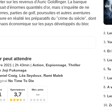
ter sur les revenus d'Auric Goldfinger. La banque
sait d'énormes quantités d'or, mais s'inquiète de ne
res, parties de golf, poursuites et autres aventures
e en réalité les préparatifs du "crime du siècle", dont
chaos économique sur les pays développés du bloc
2.
Le
3.
Yo
4.
Et 
r peut attendre
5.
Li
re 2021
|
2h 43min
|
Action
,
Espionnage
,
Thriller
6.
Tu 
y Joji Fukunaga
niel Craig
,
Léa Seydoux
,
Rami Malek
7.
Lu
iginal
No Time To Die
8.
A v
se
Spectateurs
Mes amis
1
3,7
--
9.
Le
10.
Z