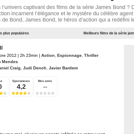
 l’univers captivant des films de la série James Bond ?
ction incarnent l’élégance et le mystère du célèbre agen
s de Bond, James Bond, le héros d’action qui a redéfini l
es plus populaires
Meilleurs films de la série ja
ll
bre 2012
|
2h 23min
|
Action
,
Espionnage
,
Thriller
 Mendes
niel Craig
,
Judi Dench
,
Javier Bardem
se
Spectateurs
Mes amis
0
4,2
--