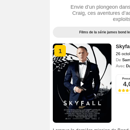
Envie d’un plongeon dans
Craig, ces aventures d’a
exploit
Films de la série james bond l
Skyfa
1
26 octo
De
Sam
Avec
Da
Pres
4,