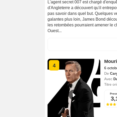
L'agent secret 007 est chargé d'enquê
d'Angleterre a découvert qu'il entrepo
pas savoir dans quel but. Quelques ver
galantes plus loin, James Bond découvr
les retombées pourraient amener le 
Ouest...
Mouri
4
6 octob
De
Car
Avec
Da
Titre or
Pres
3,