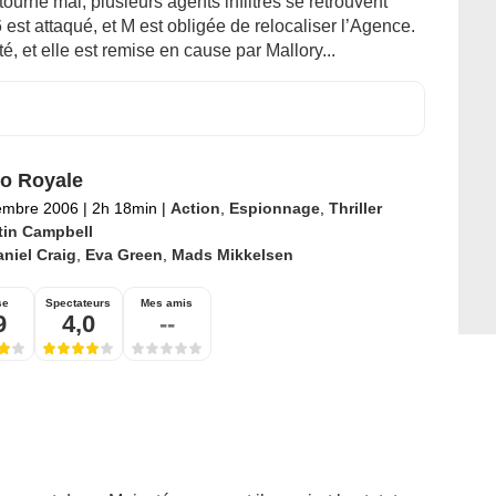
urne mal, plusieurs agents infiltrés se retrouvent
est attaqué, et M est obligée de relocaliser l’Agence.
, et elle est remise en cause par Mallory...
o Royale
embre 2006
|
2h 18min
|
Action
,
Espionnage
,
Thriller
tin Campbell
niel Craig
,
Eva Green
,
Mads Mikkelsen
se
Spectateurs
Mes amis
9
4,0
--