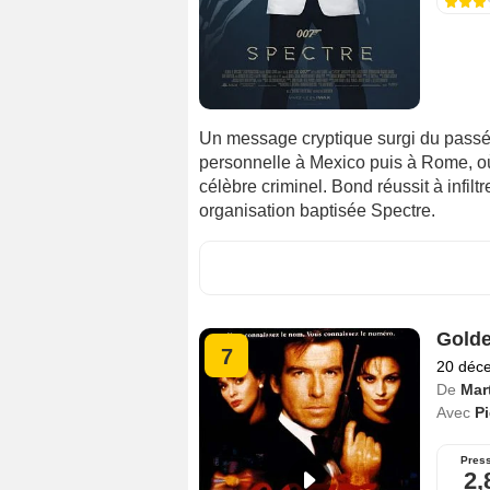
Un message cryptique surgi du passé
personnelle à Mexico puis à Rome, où 
célèbre criminel. Bond réussit à infil
organisation baptisée Spectre.
Gold
7
20 déc
De
Mar
Avec
P
Pres
2,