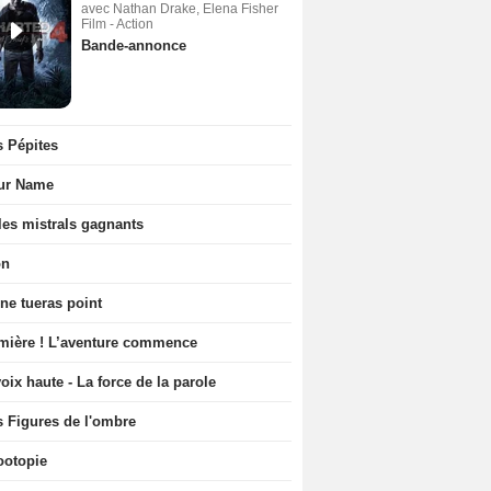
avec Nathan Drake, Elena Fisher
Film - Action
Bande-annonce
s Pépites
ur Name
les mistrals gagnants
on
ne tueras point
mière ! L’aventure commence
oix haute - La force de la parole
s Figures de l'ombre
ootopie