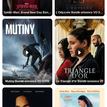
Spider-Man: Brand New Day Bande-annonce VO STFR
L'Odyssée Bande-annonce VO STFR
Mutiny Bande-annonce VO STFR
Le Triangle d'or Bande-annonce VF