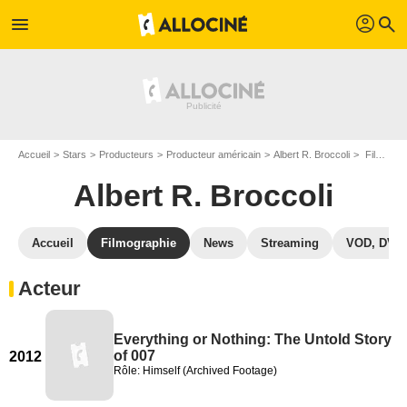
profil
menu
search
Accueil
Stars
Producteurs
Producteur américain
Albert R. Broccoli
Filmographie Albert R. Broccoli
Albert R. Broccoli
Accueil
Filmographie
News
Streaming
VOD, DVD
Acteur
Everything or Nothing: The Untold Story
of 007
2012
Rôle: Himself (Archived Footage)