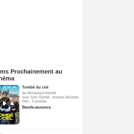
lms Prochainement au
néma
Tombé du ciel
de Mohamed Hamidi
avec Ilyes Djadel, Josiane Balasko
Film - Comédie
Bande-annonce