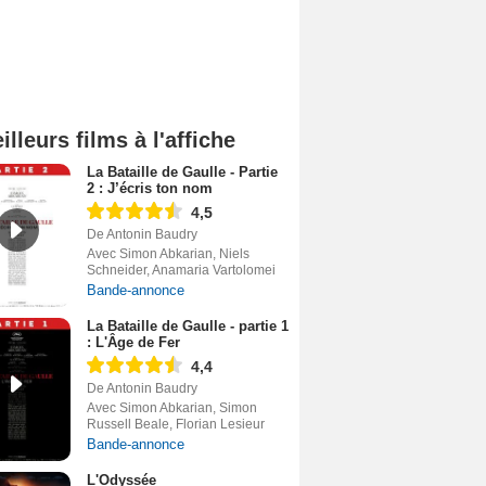
illeurs films à l'affiche
La Bataille de Gaulle - Partie
2 : J’écris ton nom
4,5
De Antonin Baudry
Avec Simon Abkarian, Niels
Schneider, Anamaria Vartolomei
Bande-annonce
La Bataille de Gaulle - partie 1
: L'Âge de Fer
4,4
De Antonin Baudry
Avec Simon Abkarian, Simon
Russell Beale, Florian Lesieur
Bande-annonce
L'Odyssée