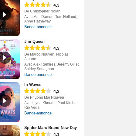
4,3
De Christopher Nolan
Avec Matt Damon, Tom Holland,
Anne Hathaway
Bande-annonce
Jim Queen
4,3
De Marco Nguyen, Nicolas
Athane
Avec Alex Ramires, Jérémy Gillet,
Shirley Souagnon
Bande-annonce
In Waves
4,2
De Phuong Mai Nguyen
Avec Lyna Khoudri, Paul Kircher,
Rio Vega
Bande-annonce
Spider-Man: Brand New Day
4,1