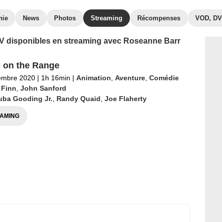
hie
News
Photos
Streaming
Récompenses
VOD, D
 TV disponibles en streaming avec Roseanne Barr
 on the Range
embre 2020
|
1h 16min
|
Animation
,
Aventure
,
Comédie
 Finn
,
John Sanford
uba Gooding Jr.
,
Randy Quaid
,
Joe Flaherty
AMING