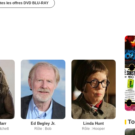
utes les offres DVD BLU-RAY
To
arr
Ed Begley Jr.
Linda Hunt
tchett
Rôle : Bob
Rôle : Hooper