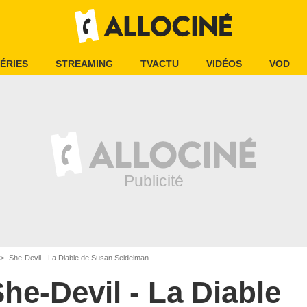
ÉRIES
STREAMING
TVACTU
VIDÉOS
VOD
She-Devil - La Diable de Susan Seidelman
he-Devil - La Diable