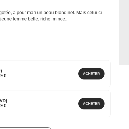
otée, a pour mari un beau blondinet. Mais celui-ci
eune femme belle, riche, mince...
)
ACHETER
89 €
DVD)
ACHETER
99 €