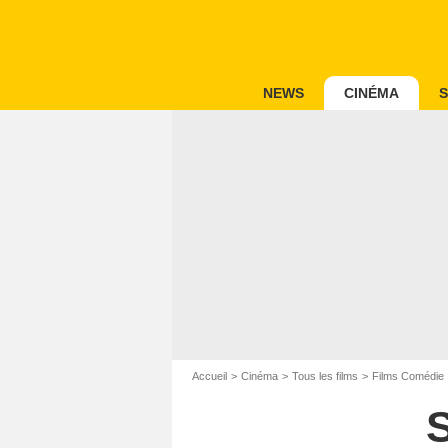
NEWS
CINÉMA
S
Accueil
Cinéma
Tous les films
Films Comédie
S