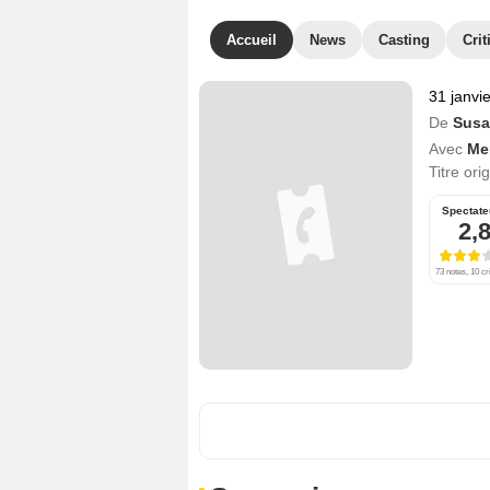
Accueil
News
Casting
Crit
31 janvi
De
Susa
Avec
Me
Titre ori
Spectate
2,
73 notes, 10 cr