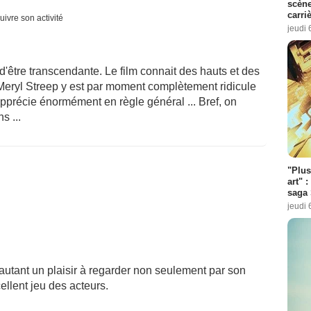
scène
carri
uivre son activité
jeudi 
d'être transcendante. Le film connait des hauts et des
 Meryl Streep y est par moment complètement ridicule
j'apprécie énormément en règle général ... Bref, on
s ...
"Plus
art" :
saga 
jeudi 
 autant un plaisir à regarder non seulement par son
ellent jeu des acteurs.