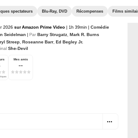
iques spectateurs
Blu-Ray, DVD
Récompenses
Films similai
er 2026
sur Amazon Prime Video
|
1h 39min
|
Comédie
n Seidelman
Par
Barry Strugatz
,
Mark R. Burns
|
ryl Streep
,
Roseanne Barr
,
Ed Begley Jr.
ginal
She-Devil
urs
Mes amis
8
--
itiques