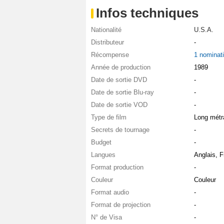
Infos techniques
Nationalité
U.S.A.
Distributeur
-
Récompense
1 nominat
Année de production
1989
Date de sortie DVD
-
Date de sortie Blu-ray
-
Date de sortie VOD
-
Type de film
Long métr
Secrets de tournage
-
Budget
-
Langues
Anglais, F
Format production
-
Couleur
Couleur
Format audio
-
Format de projection
-
N° de Visa
-