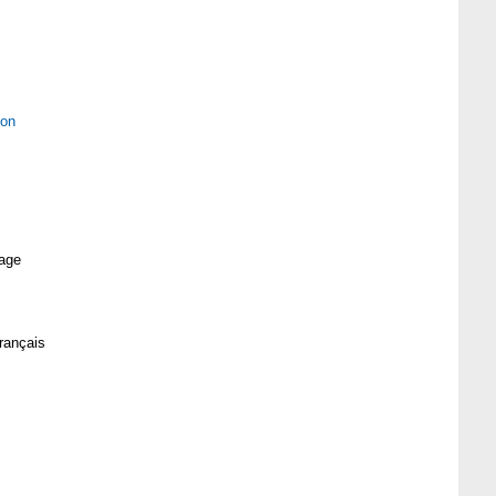
ion
age
rançais