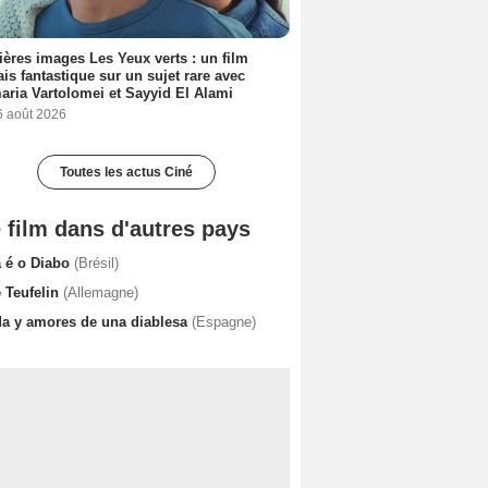
ères images Les Yeux verts : un film
ais fantastique sur un sujet rare avec
ria Vartolomei et Sayyid El Alami
6 août 2026
Toutes les actus Ciné
 film dans d'autres pays
a é o Diabo
(Brésil)
e Teufelin
(Allemagne)
da y amores de una diablesa
(Espagne)