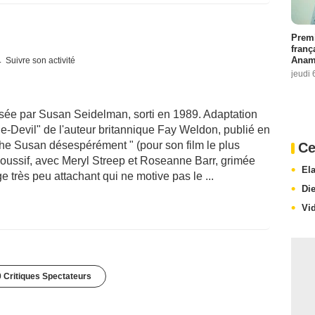
Premi
franç
Anama
Suivre son activité
jeudi 
isée par Susan Seidelman, sorti en 1989. Adaptation
e-Devil" de l'auteur britannique Fay Weldon, publié en
che Susan désespérément " (pour son film le plus
Ce
poussif, avec Meryl Streep et Roseanne Barr, grimée
El
e très peu attachant qui ne motive pas le ...
Di
Vi
 Critiques Spectateurs