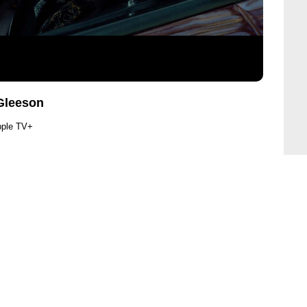
Gleeson
pple TV+