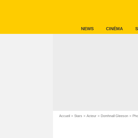
NEWS
CINÉMA
S
Accueil
Stars
Acteur
Domhnall Gleeson
Pho