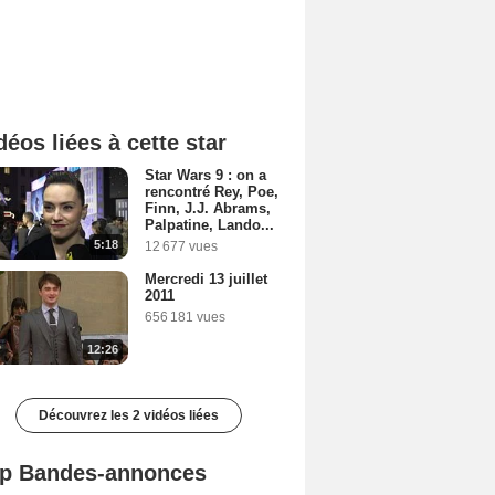
déos liées à cette star
Star Wars 9 : on a
rencontré Rey, Poe,
Finn, J.J. Abrams,
Palpatine, Lando...
5:18
12 677 vues
Mercredi 13 juillet
2011
656 181 vues
12:26
Découvrez les 2 vidéos liées
p Bandes-annonces
Mutiny Bande-annonce VO STFR
Spider-Man: Brand New Day Bande-annonce VO STFR
L'Odyssée Bande-annonce VO STFR