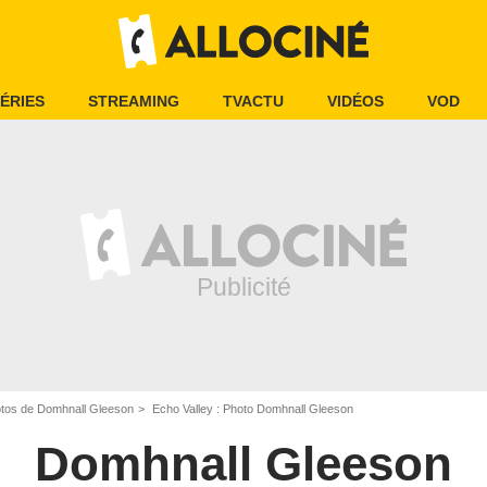
ÉRIES
STREAMING
TVACTU
VIDÉOS
VOD
tos de Domhnall Gleeson
Echo Valley : Photo Domhnall Gleeson
Domhnall Gleeson