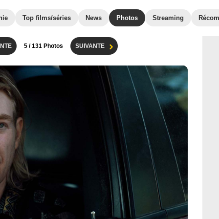
hie
Top films/séries
News
Photos
Streaming
Récom
NTE
5
/ 131 Photos
SUIVANTE