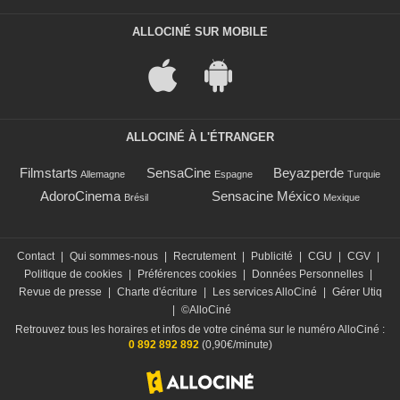
ALLOCINÉ SUR MOBILE
ALLOCINÉ À L'ÉTRANGER
Filmstarts
SensaCine
Beyazperde
Allemagne
Espagne
Turquie
AdoroCinema
Sensacine México
Brésil
Mexique
Contact
|
Qui sommes-nous
|
Recrutement
|
Publicité
|
CGU
|
CGV
|
Politique de cookies
|
Préférences cookies
|
Données Personnelles
|
Revue de presse
|
Charte d'écriture
|
Les services AlloCiné
|
Gérer Utiq
|
©AlloCiné
Retrouvez tous les horaires et infos de votre cinéma sur le numéro AlloCiné :
0 892 892 892
(0,90€/minute)