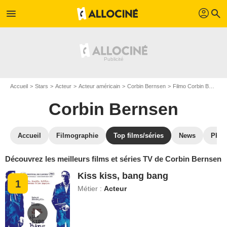
profil
menu
search
Accueil
Stars
Acteur
Acteur américain
Corbin Bernsen
Filmo Corbin Bernsen
Corbin Bernsen
Accueil
Filmographie
Top films/séries
News
Phot
Découvrez les meilleurs films et séries TV de Corbin Bernsen
Kiss kiss, bang bang
1
Métier :
Acteur