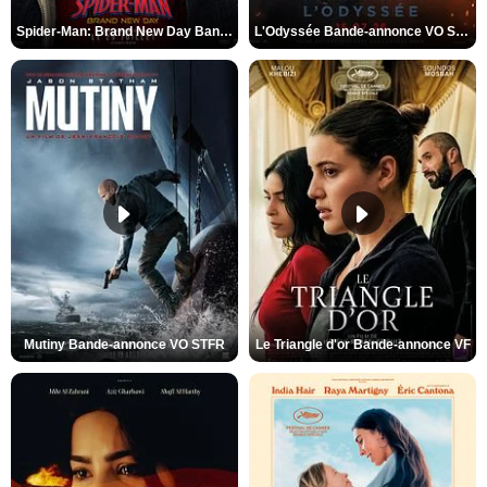
Spider-Man: Brand New Day Bande-annonce VO STFR
L'Odyssée Bande-annonce VO STFR
Mutiny Bande-annonce VO STFR
Le Triangle d'or Bande-annonce VF