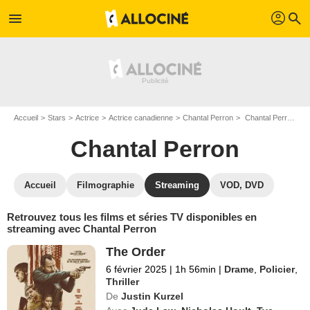
profil
menu
search
Accueil
Stars
Actrice
Actrice canadienne
Chantal Perron
Chantal Perron : Films et séries online
Chantal Perron
Accueil
Filmographie
Streaming
VOD, DVD
Retrouvez tous les films et séries TV disponibles en
streaming avec Chantal Perron
The Order
6 février 2025
|
1h 56min
|
Drame
,
Policier
,
Thriller
De
Justin Kurzel