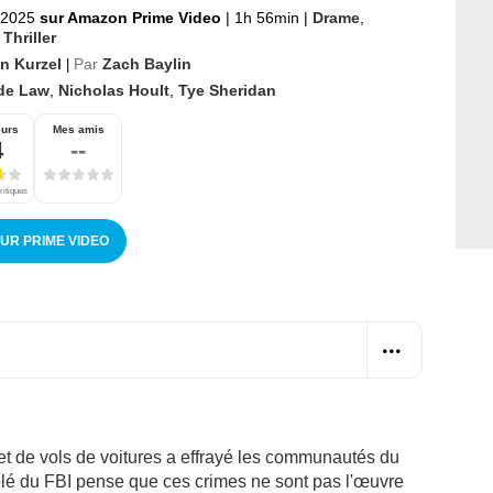
r 2025
sur Amazon Prime Video
|
1h 56min
|
Drame
,
,
Thriller
in Kurzel
Par
Zach Baylin
|
de Law
,
Nicholas Hoult
,
Tye Sheridan
eurs
Mes amis
4
--
ritiques
SUR PRIME VIDEO
t de vols de voitures a effrayé les communautés du
olé du FBI pense que ces crimes ne sont pas l'œuvre