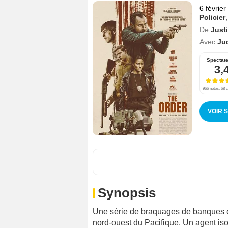
6 févrie
Policier
De
Just
Avec
Ju
Spectat
3,
966 notes, 68 c
VOIR 
Synopsis
Une série de braquages de banques e
nord-ouest du Pacifique. Un agent is