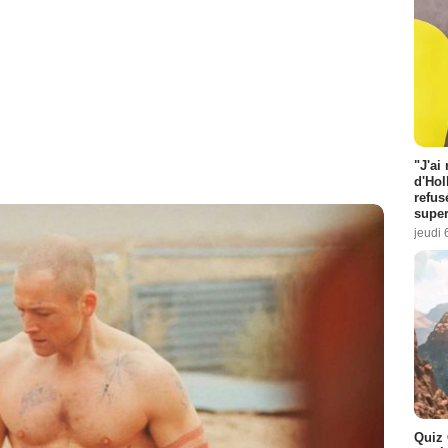
"J'ai
d'Hol
refus
super
jeudi 
Quiz 