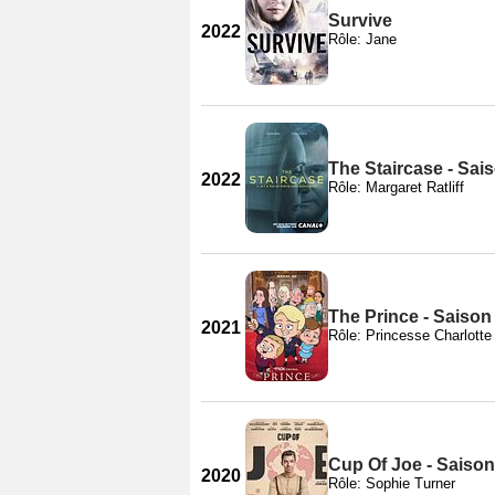
Survive
2022
Rôle: Jane
The Staircase - Sai
2022
Rôle: Margaret Ratliff
The Prince - Saison
2021
Rôle: Princesse Charlotte
Cup Of Joe - Saison
2020
Rôle: Sophie Turner