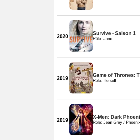
Survive - Saison 1
2020
Rôle: Jane
Game of Thrones: T
2019
Rôle: Herself
X-Men: Dark Phoen
2019
Rôle: Jean Grey / Phoeni