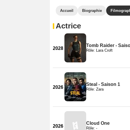
Accueil
Biographie
Filmograp
Actrice
Tomb Raider - Sais
2028
Rôle: Lara Croft
Steal - Saison 1
2026
Rôle: Zara
Cloud One
2026
Rôle: -