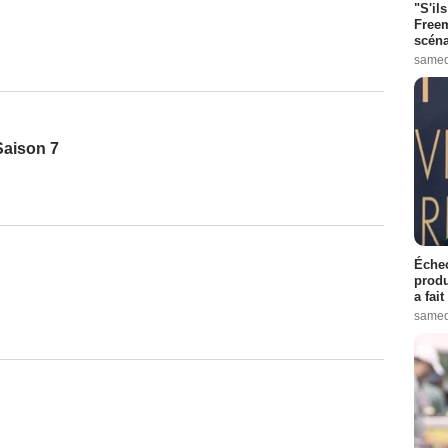
"S'il
Freem
scéna
samed
Saison 7
Échec
produ
a fai
samed