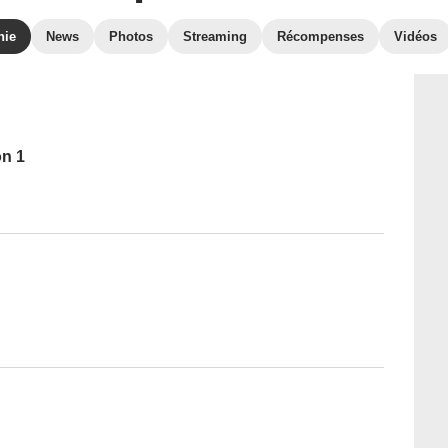
hie
News
Photos
Streaming
Récompenses
Vidéos
on 1