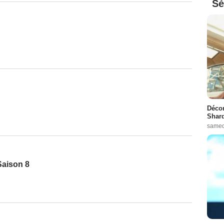
Sé
Décon
Shard
samed
Saison 8