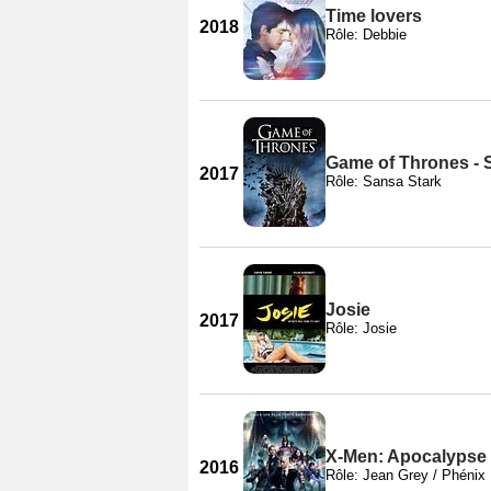
Time lovers
2018
Rôle: Debbie
Game of Thrones - 
2017
Rôle: Sansa Stark
Josie
2017
Rôle: Josie
X-Men: Apocalypse
2016
Rôle: Jean Grey / Phénix