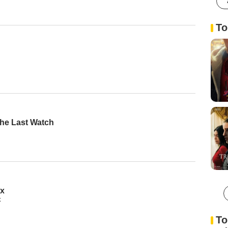
To
he Last Watch
ix
x
To