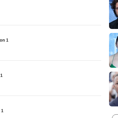
son 1
 1
 1