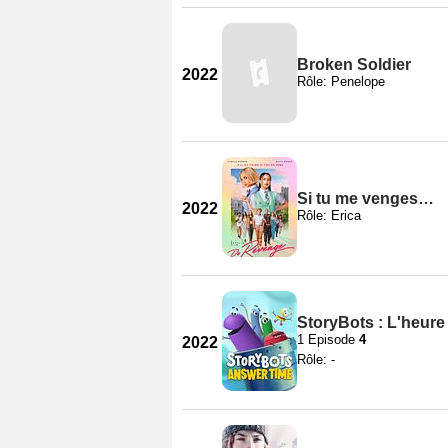
Broken Soldier
2022
Rôle: Penelope
Si tu me venges…
2022
Rôle: Erica
StoryBots : L'heure
1 Episode
4
2022
Rôle: -