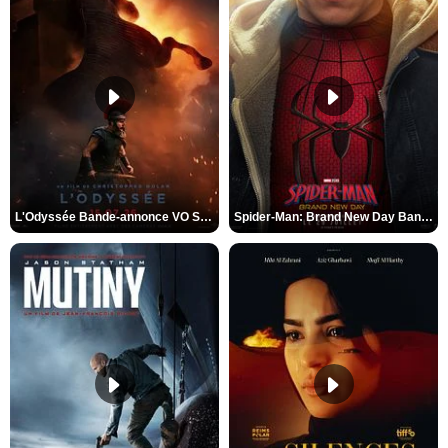
L'Odyssée Bande-annonce VO STFR
Spider-Man: Brand New Day Bande-annonce VO STFR