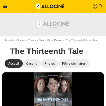
profil
menu
search
Accueil
Cinéma
Tous les films
Films Drame
The Thirteenth Tale de James Kent
The Thirteenth Tale
Accueil
Casting
Photos
Films similaires