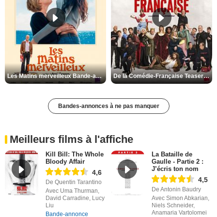
Les Matins merveilleux Bande-annonce VF
De la Comédie-Française Teaser VF
Bandes-annonces à ne pas manquer
Meilleurs films à l'affiche
Kill Bill: The Whole
La Bataille de
Bloody Affair
Gaulle - Partie 2 :
J’écris ton nom
4,6
4,5
De Quentin Tarantino
De Antonin Baudry
Avec Uma Thurman,
David Carradine, Lucy
Avec Simon Abkarian,
Liu
Niels Schneider,
Anamaria Vartolomei
Bande-annonce