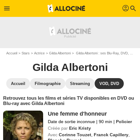
profil
menu
search
Accueil
Stars
Actrice
Gilda Albertoni
Gilda Albertoni : ses Blu-Ray, DVD, VOD, SVOD
Gilda Albertoni
Accueil
Filmographie
Streaming
VOD, DVD
Retrouvez tous les films et séries TV disponibles en DVD ou
Blu-ray avec Gilda Albertoni
Une femme d'honneur
Date de sortie inconnue
|
90 min
|
Policier
Créée par
Eric Kristy
Avec
Corinne Touzet
,
Franck Capillery
,