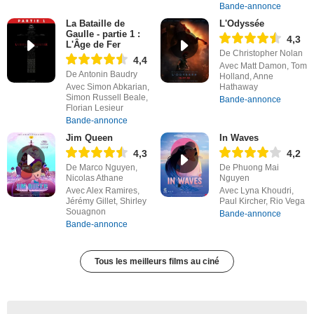
Bande-annonce
La Bataille de
L'Odyssée
Gaulle - partie 1 :
4,3
L'Âge de Fer
De Christopher Nolan
4,4
Avec Matt Damon, Tom
De Antonin Baudry
Holland, Anne
Avec Simon Abkarian,
Hathaway
Simon Russell Beale,
Bande-annonce
Florian Lesieur
Bande-annonce
Jim Queen
In Waves
4,3
4,2
De Marco Nguyen,
De Phuong Mai
Nicolas Athane
Nguyen
Avec Alex Ramires,
Avec Lyna Khoudri,
Jérémy Gillet, Shirley
Paul Kircher, Rio Vega
Souagnon
Bande-annonce
Bande-annonce
Tous les meilleurs films au ciné