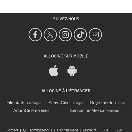
SUIVEZ-NOUS
ALLOCINÉ SUR MOBILE
ALLOCINÉ À L'ÉTRANGER
Filmstarts
SensaCine
Beyazperde
Allemagne
Espagne
Turquie
AdoroCinema
Sensacine México
Brésil
Mexique
Contact
|
Qui sommes-nous
|
Recrutement
|
Publicité
|
CGU
|
CGV
|