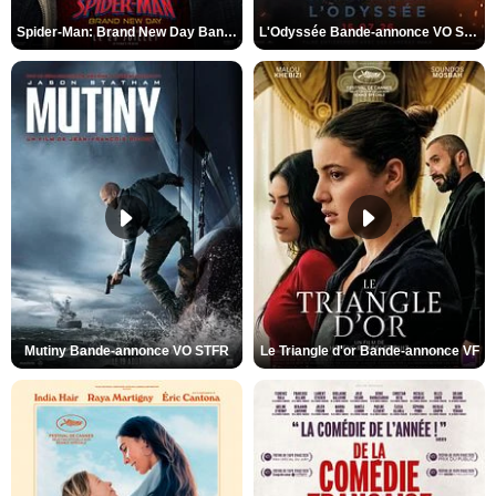
Spider-Man: Brand New Day Bande-annonce VO STFR
L'Odyssée Bande-annonce VO STFR
Mutiny Bande-annonce VO STFR
Le Triangle d'or Bande-annonce VF