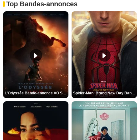
Top Bandes-annonces
L'Odyssée Bande-annonce VO STFR
Spider-Man: Brand New Day Bande-annonce VO STFR