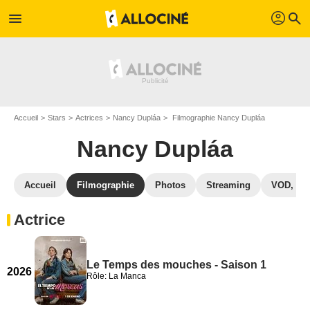
profil
menu
search
Accueil
Stars
Actrices
Nancy Dupláa
Filmographie Nancy Dupláa
Nancy Dupláa
Accueil
Filmographie
Photos
Streaming
VOD, DV
Actrice
Le Temps des mouches - Saison 1
2026
Rôle: La Manca