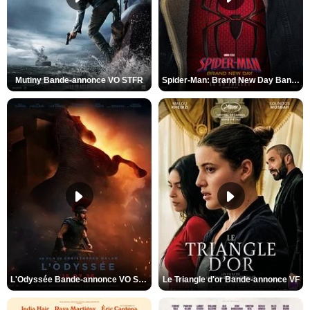
Mutiny Bande-annonce VO STFR
Spider-Man: Brand New Day Bande-annonce VO STFR
L'Odyssée Bande-annonce VO STFR
Le Triangle d'or Bande-annonce VF