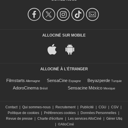
ALLOCINÉ SUR MOBILE
ALLOCINÉ À L'ÉTRANGER
Filmstarts
SensaCine
Beyazperde
Allemagne
Espagne
Turquie
AdoroCinema
Sensacine México
Brésil
Mexique
Contact
|
Qui sommes-nous
|
Recrutement
|
Publicité
|
CGU
|
CGV
|
Politique de cookies
|
Préférences cookies
|
Données Personnelles
|
Revue de presse
|
Charte d'écriture
|
Les services AlloCiné
|
Gérer Utiq
|
©AlloCiné