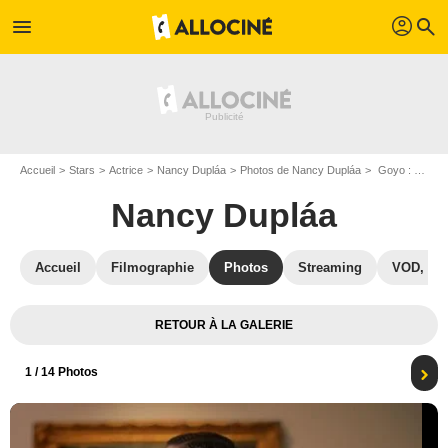
profil
menu
search
Accueil
Stars
Actrice
Nancy Dupláa
Photos de Nancy Dupláa
Goyo : Photo Nancy Dupláa
Nancy Dupláa
Accueil
Filmographie
Photos
Streaming
VOD, DV
RETOUR À LA GALERIE
1
/ 14 Photos