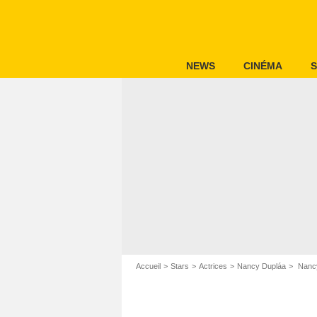
NEWS
CINÉMA
S
Accueil
Stars
Actrices
Nancy Dupláa
Nancy