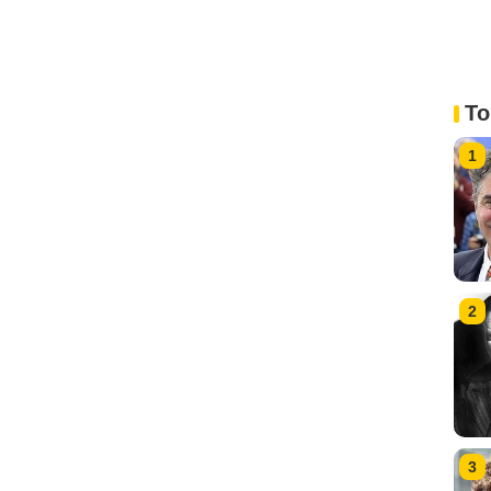
To
1
2
3