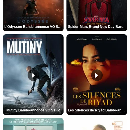
L'Odyssée Bande-annonce VO STFR
Spider-Man: Brand New Day Bande-annonce VO STFR
Mutiny Bande-annonce VO STFR
Les Silences de Riyad Bande-annonce VO STFR