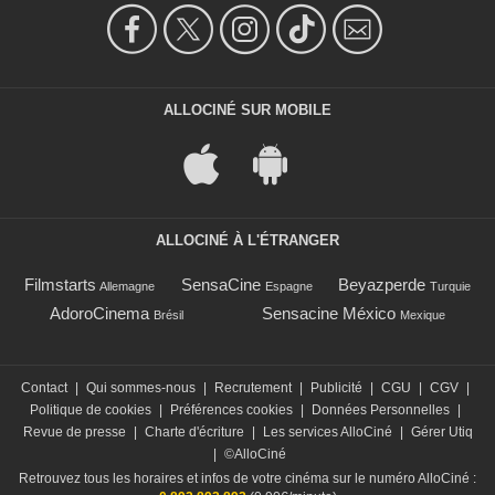
ALLOCINÉ SUR MOBILE
ALLOCINÉ À L'ÉTRANGER
Filmstarts
SensaCine
Beyazperde
Allemagne
Espagne
Turquie
AdoroCinema
Sensacine México
Brésil
Mexique
Contact
|
Qui sommes-nous
|
Recrutement
|
Publicité
|
CGU
|
CGV
|
Politique de cookies
|
Préférences cookies
|
Données Personnelles
|
Revue de presse
|
Charte d'écriture
|
Les services AlloCiné
|
Gérer Utiq
|
©AlloCiné
Retrouvez tous les horaires et infos de votre cinéma sur le numéro AlloCiné :