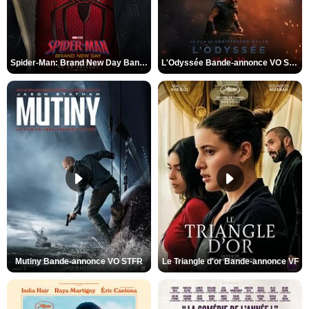
Spider-Man: Brand New Day Bande-annonce VO STFR
L'Odyssée Bande-annonce VO STFR
Mutiny Bande-annonce VO STFR
Le Triangle d'or Bande-annonce VF