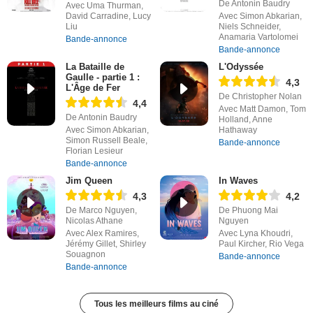
De Antonin Baudry
Avec Uma Thurman,
David Carradine, Lucy
Avec Simon Abkarian,
Liu
Niels Schneider,
Anamaria Vartolomei
Bande-annonce
Bande-annonce
La Bataille de
L'Odyssée
Gaulle - partie 1 :
4,3
L'Âge de Fer
De Christopher Nolan
4,4
Avec Matt Damon, Tom
De Antonin Baudry
Holland, Anne
Avec Simon Abkarian,
Hathaway
Simon Russell Beale,
Bande-annonce
Florian Lesieur
Bande-annonce
Jim Queen
In Waves
4,3
4,2
De Marco Nguyen,
De Phuong Mai
Nicolas Athane
Nguyen
Avec Alex Ramires,
Avec Lyna Khoudri,
Jérémy Gillet, Shirley
Paul Kircher, Rio Vega
Souagnon
Bande-annonce
Bande-annonce
Tous les meilleurs films au ciné