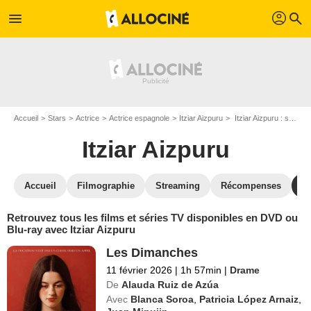
profil
menu
search
Accueil
Stars
Actrice
Actrice espagnole
Itziar Aizpuru
Itziar Aizpuru : ses Blu-Ray, DVD, VOD, SVOD
Itziar Aizpuru
Accueil
Filmographie
Streaming
Récompenses
V
Retrouvez tous les films et séries TV disponibles en DVD ou
Blu-ray avec Itziar Aizpuru
Les Dimanches
11 février 2026
|
1h 57min
|
Drame
De
Alauda Ruiz de Azúa
Avec
Blanca Soroa
,
Patricia López Arnaiz
,