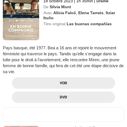
18 octobre 2023
|
1h 35min
|
Drame
De
Silvia Munt
Avec
Alícia Falcó
,
Elena Tarrats
,
Itziar
Ituño
Titre original
Las buenas compañías
Pays basque, été 1977. Bea a 16 ans et rejoint le mouvement
féministe qui traverse le pays. Tandis qu'elle s'engage dans la
lutte pour le droit à l’avortement, elle rencontre Miren, une jeune
femme de bonne famille, qui fera de cet été une étape décisive de
sa vie.
VOD
DVD