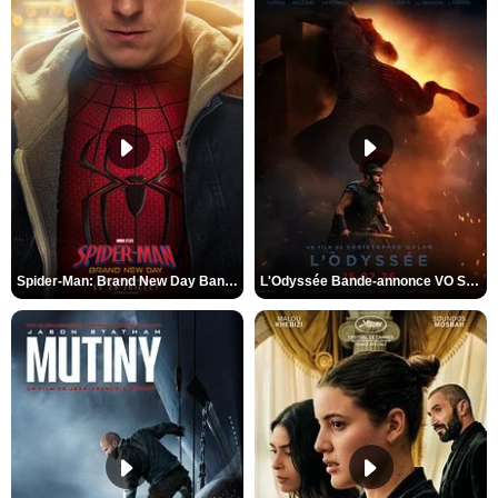
Spider-Man: Brand New Day Bande-annonce VO STFR
L'Odyssée Bande-annonce VO STFR