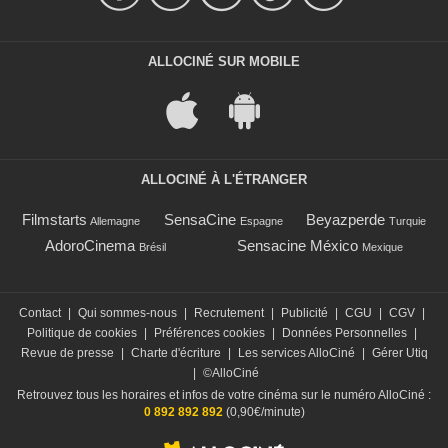
ALLOCINÉ SUR MOBILE
ALLOCINÉ À L'ÉTRANGER
Filmstarts
SensaCine
Beyazperde
Allemagne
Espagne
Turquie
AdoroCinema
Sensacine México
Brésil
Mexique
Contact
|
Qui sommes-nous
|
Recrutement
|
Publicité
|
CGU
|
CGV
|
Politique de cookies
|
Préférences cookies
|
Données Personnelles
|
Revue de presse
|
Charte d'écriture
|
Les services AlloCiné
|
Gérer Utiq
|
©AlloCiné
Retrouvez tous les horaires et infos de votre cinéma sur le numéro AlloCiné :
0 892 892 892
(0,90€/minute)