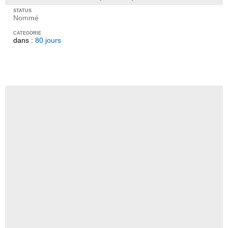
Nommé
dans :
80 jours