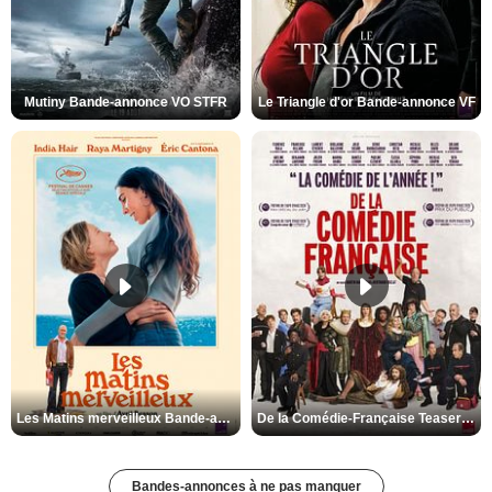
Mutiny Bande-annonce VO STFR
Le Triangle d'or Bande-annonce VF
Les Matins merveilleux Bande-annonce VF
De la Comédie-Française Teaser VF
Bandes-annonces à ne pas manquer