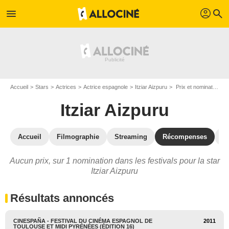
profil
menu
search
Accueil
Stars
Actrices
Actrice espagnole
Itziar Aizpuru
Prix et nominations de Itziar Aizpuru
Itziar Aizpuru
Accueil
Filmographie
Streaming
Récompenses
V
Aucun prix, sur 1 nomination dans les festivals pour la star
Itziar Aizpuru
Résultats annoncés
CINESPAÑA - FESTIVAL DU CINÉMA ESPAGNOL DE
2011
TOULOUSE ET MIDI PYRÉNÉES (ÉDITION 16)