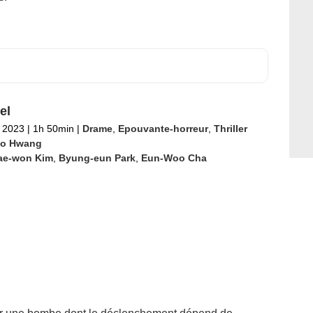
el
 2023
|
1h 50min
|
Drame
,
Epouvante-horreur
,
Thriller
ho Hwang
ae-won Kim
,
Byung-eun Park
,
Eun-Woo Cha