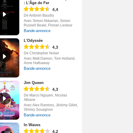
: L'Âge de Fer
4,4
De Antonin Baudry
Avec Simon Abkarian, Simon
Russell Beale, Florian Lesieur
Bande-annonce
L'Odyssée
4,3
De Christopher Nolan
Avec Matt Damon, Tom Holland,
Anne Hathaway
Bande-annonce
Jim Queen
4,3
De Marco Nguyen, Nicolas
Athane
Avec Alex Ramires, Jérémy Gillet,
Shirley Souagnon
Bande-annonce
In Waves
4,2