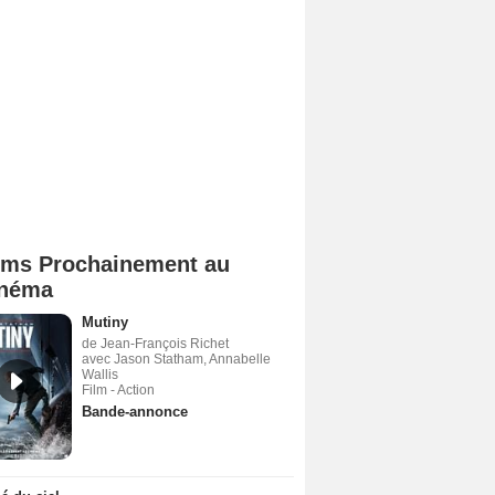
lms Prochainement au
néma
Mutiny
de Jean-François Richet
avec Jason Statham, Annabelle
Wallis
Film - Action
Bande-annonce