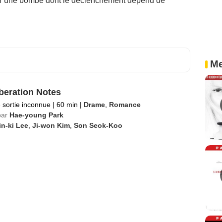
ser une bombe dont le déclenchement dépend de
Me
beration Notes
 sortie inconnue
|
60 min
|
Drame
,
Romance
par
Hae-young Park
n-ki Lee
,
Ji-won Kim
,
Son Seok-Koo