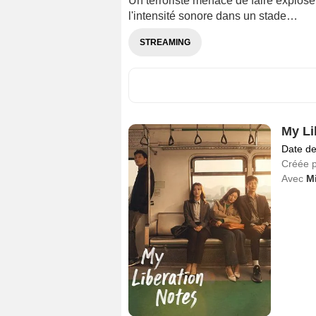
Un terroriste menace de faire explo
l'intensité sonore dans un stade…
STREAMING
My Li
Date de
Créée 
Avec
Mi