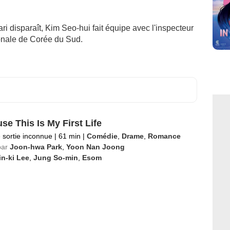
i disparaît, Kim Seo-hui fait équipe avec l'inspecteur
ionale de Corée du Sud.
se This Is My First Life
 sortie inconnue
|
61 min
|
Comédie
,
Drame
,
Romance
par
Joon-hwa Park
,
Yoon Nan Joong
n-ki Lee
,
Jung So-min
,
Esom