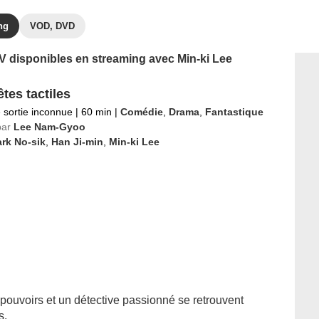
ng
VOD, DVD
TV disponibles en streaming avec Min-ki Lee
tes tactiles
 sortie inconnue
|
60 min
|
Comédie
,
Drama
,
Fantastique
par
Lee Nam-Gyoo
rk No-sik
,
Han Ji-min
,
Min-ki Lee
pouvoirs et un détective passionné se retrouvent
s.