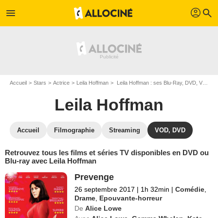
profil
menu
search
Accueil
Stars
Actrice
Leila Hoffman
Leila Hoffman : ses Blu-Ray, DVD, VOD, SVOD
Leila Hoffman
Accueil
Filmographie
Streaming
VOD, DVD
Retrouvez tous les films et séries TV disponibles en DVD ou
Blu-ray avec Leila Hoffman
Prevenge
26 septembre 2017
|
1h 32min
|
Comédie
,
Drame
,
Epouvante-horreur
De
Alice Lowe