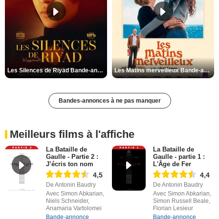
Les Silences de Riyad Bande-annonce VO STFR
Les Matins merveilleux Bande-annonce VF
Bandes-annonces à ne pas manquer
Meilleurs films à l'affiche
La Bataille de
La Bataille de
Gaulle - Partie 2 :
Gaulle - partie 1 :
J’écris ton nom
L'Âge de Fer
4,5
4,4
De Antonin Baudry
De Antonin Baudry
Avec Simon Abkarian,
Avec Simon Abkarian,
Niels Schneider,
Simon Russell Beale,
Anamaria Vartolomei
Florian Lesieur
Bande-annonce
Bande-annonce