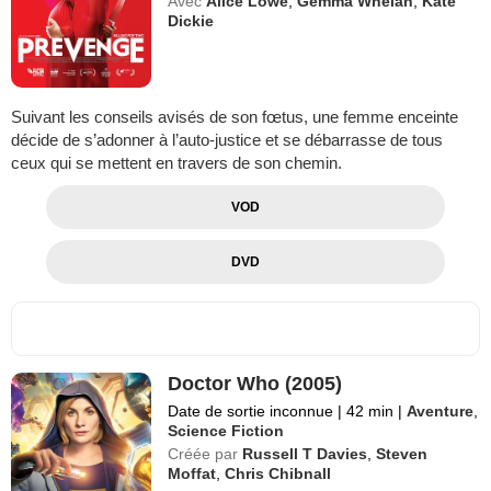
Avec
Alice Lowe
,
Gemma Whelan
,
Kate
Dickie
Suivant les conseils avisés de son fœtus, une femme enceinte
décide de s’adonner à l’auto-justice et se débarrasse de tous
ceux qui se mettent en travers de son chemin.
VOD
DVD
Doctor Who (2005)
Date de sortie inconnue
|
42 min
|
Aventure
,
Science Fiction
Créée par
Russell T Davies
,
Steven
Moffat
,
Chris Chibnall