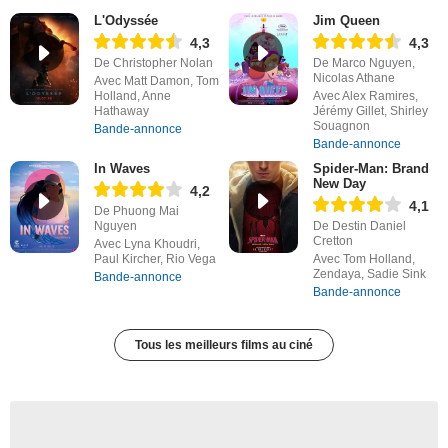
L'Odyssée
Jim Queen
4,3
4,3
De Christopher Nolan
De Marco Nguyen,
Nicolas Athane
Avec Matt Damon, Tom
Holland, Anne
Avec Alex Ramires,
Hathaway
Jérémy Gillet, Shirley
Souagnon
Bande-annonce
Bande-annonce
In Waves
Spider-Man: Brand
New Day
4,2
4,1
De Phuong Mai
Nguyen
De Destin Daniel
Cretton
Avec Lyna Khoudri,
Paul Kircher, Rio Vega
Avec Tom Holland,
Zendaya, Sadie Sink
Bande-annonce
Bande-annonce
Tous les meilleurs films au ciné