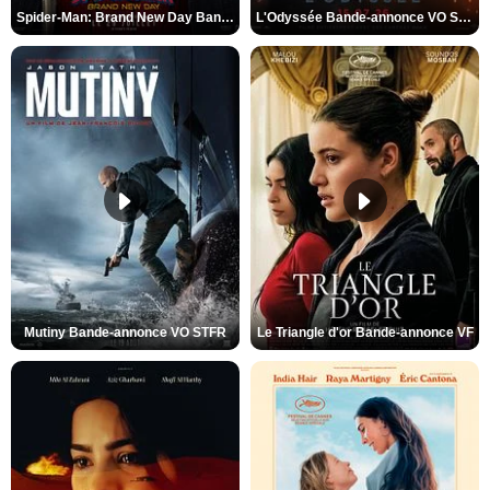
Spider-Man: Brand New Day Bande-annonce VO STFR
L'Odyssée Bande-annonce VO STFR
Mutiny Bande-annonce VO STFR
Le Triangle d'or Bande-annonce VF