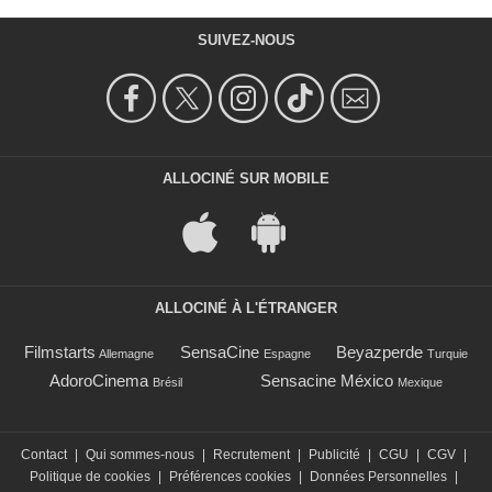
SUIVEZ-NOUS
ALLOCINÉ SUR MOBILE
ALLOCINÉ À L'ÉTRANGER
Filmstarts
SensaCine
Beyazperde
Allemagne
Espagne
Turquie
AdoroCinema
Sensacine México
Brésil
Mexique
Contact
|
Qui sommes-nous
|
Recrutement
|
Publicité
|
CGU
|
CGV
|
Politique de cookies
|
Préférences cookies
|
Données Personnelles
|