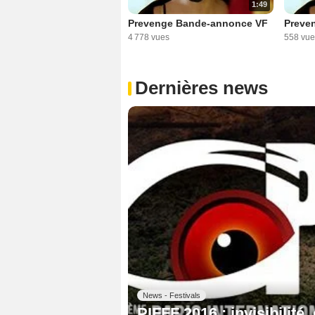
1:49
Prevenge Bande-annonce VF
Preve
4 778 vues
558 vue
Dernières news
News - Festivals
PIFFF 2016 : invisibilité, 