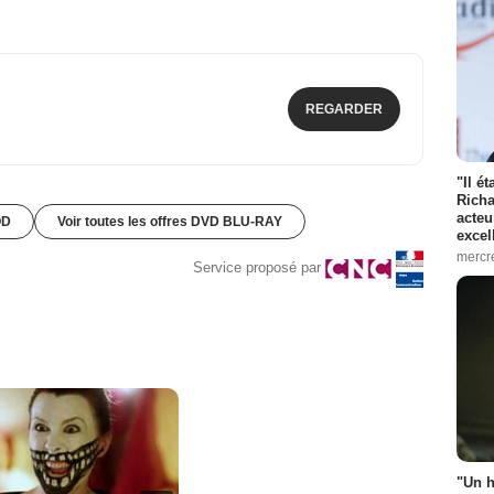
REGARDER
"Il é
Richa
acteu
OD
Voir toutes les offres DVD BLU-RAY
excel
mercr
Service proposé par
"Un h