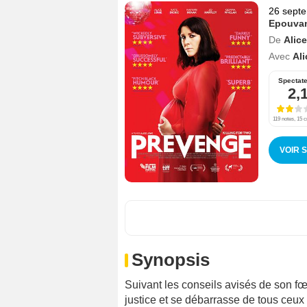
26 sept
Epouvan
De
Alic
Avec
Al
Spectat
2,
119 notes, 15 c
VOIR 
Synopsis
Suivant les conseils avisés de son f
justice et se débarrasse de tous ceux