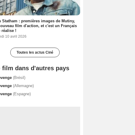
 Statham : premières images de Mutiny,
ouveau film d'action, et c'est un Français
 réalise !
di 10 avril 2026
Toutes les actus Ciné
 film dans d'autres pays
evenge
(Brésil)
evenge
(Allemagne)
evenge
(Espagne)