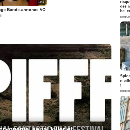
risqu
1:47
des r
nge Bande-annonce VO
bel 
s
mercr
Spid
meill
!
mercr
cryogénie, serial killer et