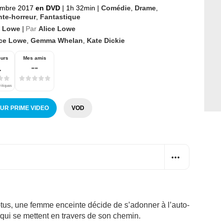
embre 2017
en DVD
|
1h 32min
|
Comédie
,
Drame
,
te-horreur
,
Fantastique
e Lowe
Par
Alice Lowe
|
ice Lowe
,
Gemma Whelan
,
Kate Dickie
eurs
Mes amis
1
--
ritiques
SUR PRIME VIDEO
VOD
œtus, une femme enceinte décide de s’adonner à l’auto-
 qui se mettent en travers de son chemin.