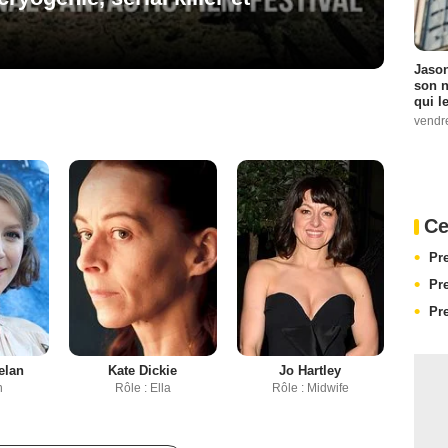
Jason
son n
qui le
vendre
Ce
Pr
Pr
Pr
lan
Kate Dickie
Jo Hartley
n
Rôle : Ella
Rôle : Midwife