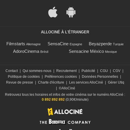
ALLOCINÉ À L'ÉTRANGER
Filmstarts
SensaCine
Beyazperde
Allemagne
Espagne
Turquie
AdoroCinema
Sensacine México
Brésil
Mexique
Contact
|
Qui sommes-nous
|
Recrutement
|
Publicité
|
CGU
|
CGV
|
Politique de cookies
|
Préférences cookies
|
Données Personnelles
|
Revue de presse
|
Charte d'écriture
|
Les services AlloCiné
|
Gérer Utiq
|
©AlloCiné
Retrouvez tous les horaires et infos de votre cinéma sur le numéro AlloCiné :
0 892 892 892
(0,90€/minute)