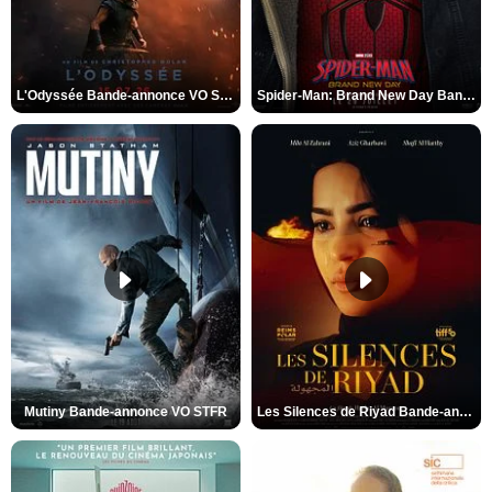
L'Odyssée Bande-annonce VO STFR
Spider-Man: Brand New Day Bande-annonce VO STFR
Mutiny Bande-annonce VO STFR
Les Silences de Riyad Bande-annonce VO STFR