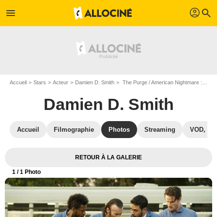
profil
menu
search
Accueil
Stars
Acteur
Damien D. Smith
The Purge / American Nightmare : Photo David Maldonado, Damien D. Smith, Jonathan Medina
Damien D. Smith
Accueil
Filmographie
Photos
Streaming
VOD, DV
RETOUR À LA GALERIE
1
/ 1 Photo