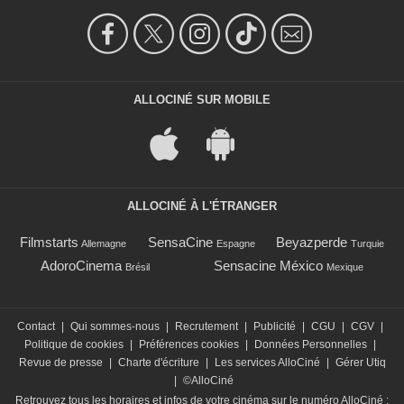
ALLOCINÉ SUR MOBILE
ALLOCINÉ À L'ÉTRANGER
Filmstarts
SensaCine
Beyazperde
Allemagne
Espagne
Turquie
AdoroCinema
Sensacine México
Brésil
Mexique
Contact
|
Qui sommes-nous
|
Recrutement
|
Publicité
|
CGU
|
CGV
|
Politique de cookies
|
Préférences cookies
|
Données Personnelles
|
Revue de presse
|
Charte d'écriture
|
Les services AlloCiné
|
Gérer Utiq
|
©AlloCiné
Retrouvez tous les horaires et infos de votre cinéma sur le numéro AlloCiné :