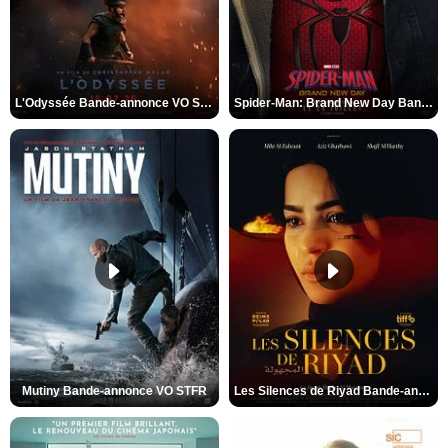
L'Odyssée Bande-annonce VO STFR
Spider-Man: Brand New Day Bande-annonce VO STFR
Mutiny Bande-annonce VO STFR
Les Silences de Riyad Bande-annonce VO STFR