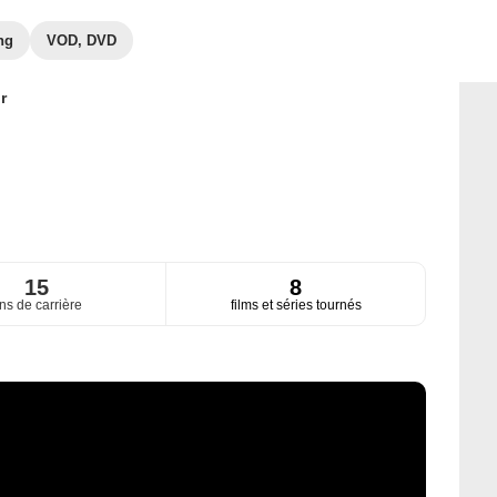
ng
VOD, DVD
r
15
8
ns de carrière
films et séries tournés