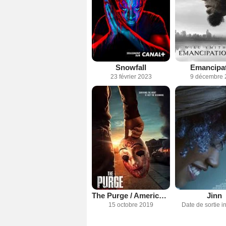
Snowfall
Emancipa
23 février 2023
9 décembre 
The Purge / American Nightmare
Jinn
15 octobre 2019
Date de sortie 