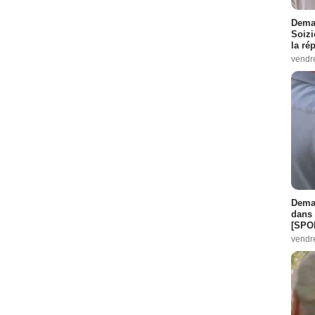
Demai
Soizi
la ré
vendr
Demai
dans 
[SPO
vendr