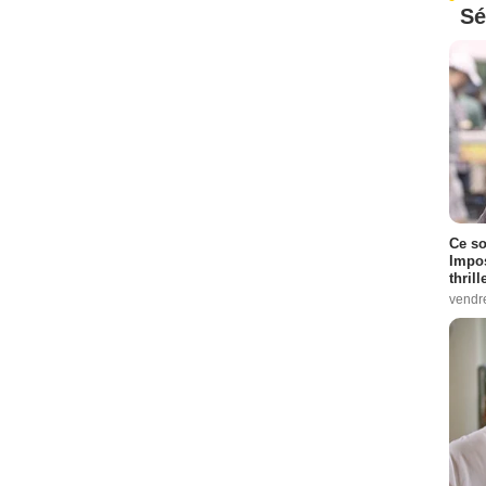
Sé
Ce so
Impos
thrill
vendr