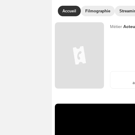
Accueil
Filmographie
Streami
Métier
Acteu
a