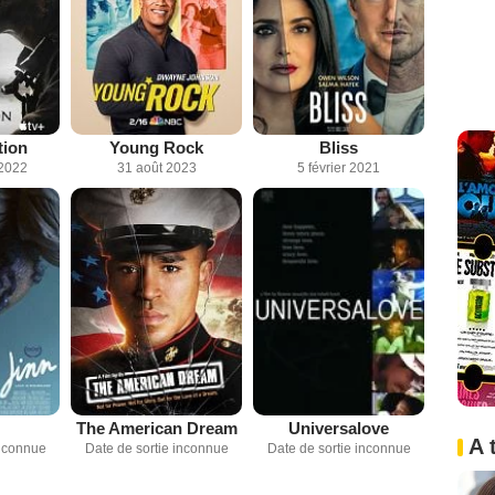
tion
Young Rock
Bliss
2022
31 août 2023
5 février 2021
The American Dream
Universalove
A 
inconnue
Date de sortie inconnue
Date de sortie inconnue