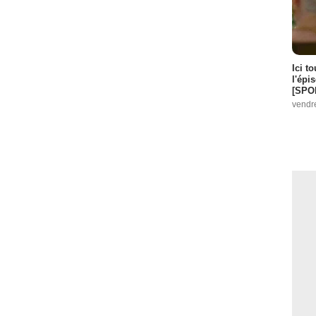
Ici t
l'épi
[SPO
vendr