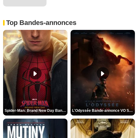
Top Bandes-annonces
Spider-Man: Brand New Day Bande-annonce VO STFR
L'Odyssée Bande-annonce VO STFR