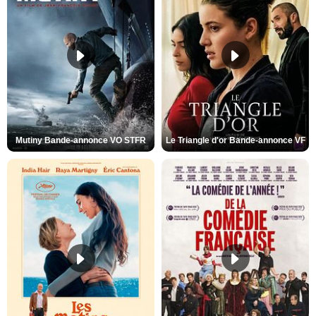
Mutiny Bande-annonce VO STFR
Le Triangle d'or Bande-annonce VF