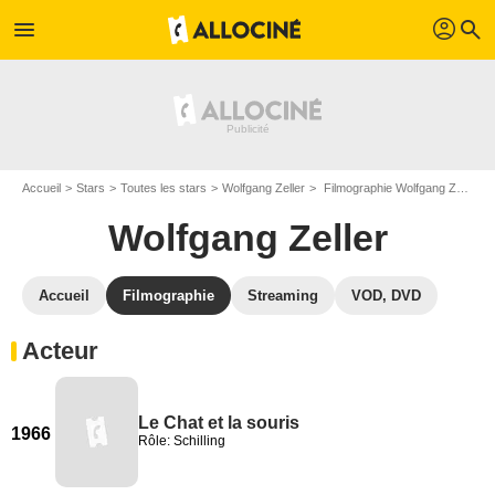
profil
menu
search
Accueil
Stars
Toutes les stars
Wolfgang Zeller
Filmographie Wolfgang Zeller
Wolfgang Zeller
Accueil
Filmographie
Streaming
VOD, DVD
Acteur
Le Chat et la souris
1966
Rôle: Schilling