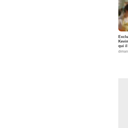
Exclu
Kevin
qui i
diman