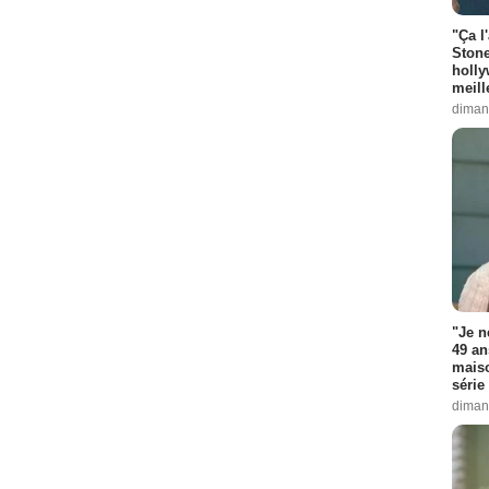
"Ça l
Stone
holly
meill
diman
"Je n
49 an
maiso
série 
diman