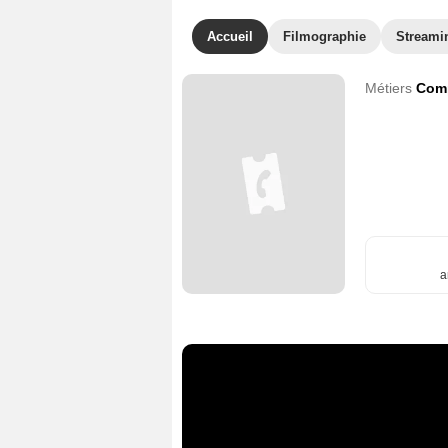
Accueil
Filmographie
Streami
Métiers
Comp
a