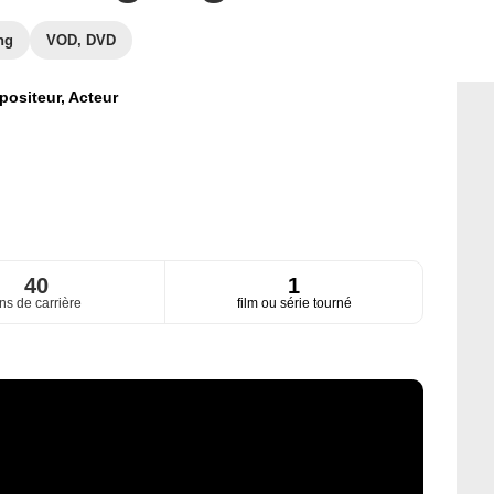
ng
VOD, DVD
ositeur,
Acteur
40
1
ns de carrière
film ou série tourné