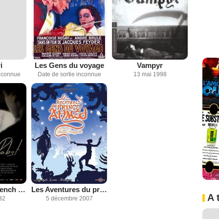
i
Les Gens du voyage
Vampyr
inconnue
Date de sortie inconnue
13 mai 1998
L'Atlantide (French version)
Les Aventures du prince Ahmed
A 
32
5 décembre 2007