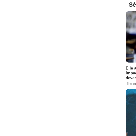
Sé
Elle 
Impac
deven
diman