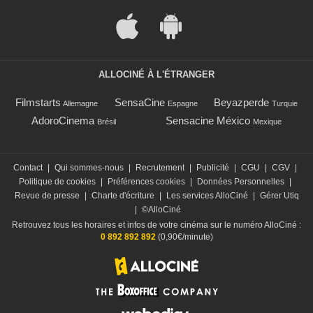
ALLOCINÉ À L'ÉTRANGER
Filmstarts
SensaCine
Beyazperde
Allemagne
Espagne
Turquie
AdoroCinema
Sensacine México
Brésil
Mexique
Contact
|
Qui sommes-nous
|
Recrutement
|
Publicité
|
CGU
|
CGV
|
Politique de cookies
|
Préférences cookies
|
Données Personnelles
|
Revue de presse
|
Charte d'écriture
|
Les services AlloCiné
|
Gérer Utiq
|
©AlloCiné
Retrouvez tous les horaires et infos de votre cinéma sur le numéro AlloCiné :
0 892 892 892
(0,90€/minute)