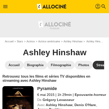
profil
menu
search
Accueil
Stars
Actrice
Actrice américaine
Ashley Hinshaw
Ashley Hinshaw : Films et séries online
Ashley Hinshaw
Accueil
Biographie
Filmographie
Photos
Streami
Retrouvez tous les films et séries TV disponibles en
streaming avec Ashley Hinshaw
Pyramide
6 mai 2015
|
1h 29min
|
Epouvante-horreur
De
Grégory Levasseur
Avec
Ashley Hinshaw
,
Denis O'Hare
,