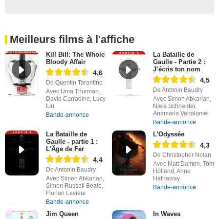
Meilleurs films à l'affiche
Kill Bill: The Whole
La Bataille de
Bloody Affair
Gaulle - Partie 2 :
J’écris ton nom
4,6
4,5
De Quentin Tarantino
De Antonin Baudry
Avec Uma Thurman,
David Carradine, Lucy
Avec Simon Abkarian,
Liu
Niels Schneider,
Anamaria Vartolomei
Bande-annonce
Bande-annonce
La Bataille de
L'Odyssée
Gaulle - partie 1 :
4,3
L'Âge de Fer
De Christopher Nolan
4,4
Avec Matt Damon, Tom
De Antonin Baudry
Holland, Anne
Avec Simon Abkarian,
Hathaway
Simon Russell Beale,
Bande-annonce
Florian Lesieur
Bande-annonce
Jim Queen
In Waves