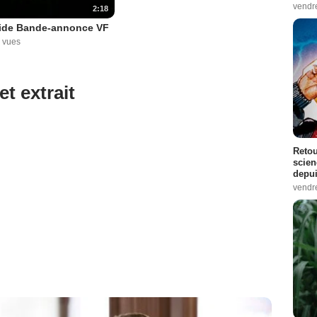
vendr
2:18
ide Bande-annonce VF
 vues
et extrait
Retou
scien
depui
vendr