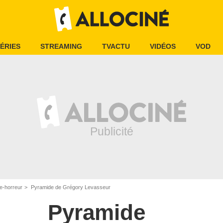
ÉRIES
STREAMING
TVACTU
VIDÉOS
VOD
e-horreur
Pyramide de Grégory Levasseur
Pyramide