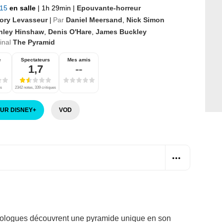
015
en salle
|
1h 29min
|
Epouvante-horreur
ory Levasseur
Par
Daniel Meersand
,
Nick Simon
|
hley Hinshaw
,
Denis O'Hare
,
James Buckley
ginal
The Pyramid
e
Spectateurs
Mes amis
1,7
--
es
2342 notes, 339 critiques
SUR DISNEY
+
VOD
héologues découvrent une pyramide unique en son