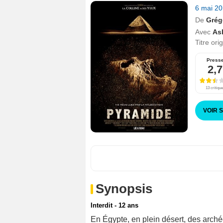
6 mai 2
De
Grég
Avec
As
Titre ori
Press
2,7
13 critiqu
VOIR 
Synopsis
Interdit - 12 ans
En Égypte, en plein désert, des arc