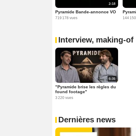
2:18
Pyramide Bande-annonce VO
Pyram
719 178 vues
144 150
Interview, making-of 
6:35
"Pyramide brise les règles du
found footage"
3 220 vues
Dernières news