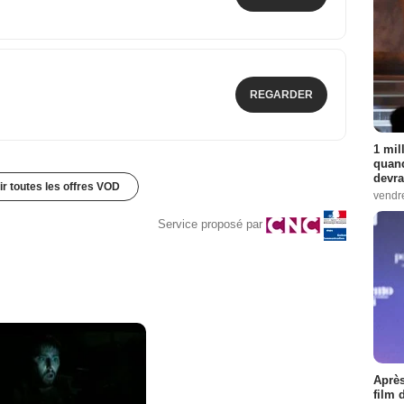
REGARDER
1 mil
quand
devra
ir toutes les offres VOD
vendr
Service proposé par
Après
film 