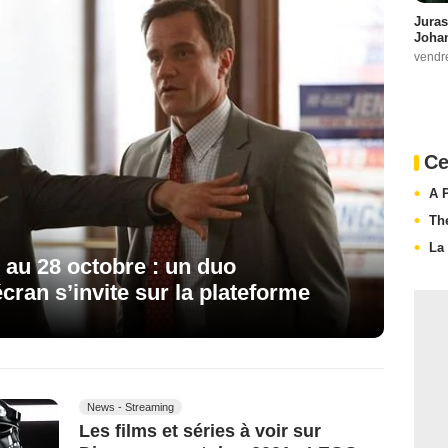
Juras
Johan
vendr
Ce
A 
Th
La
 au 28 octobre : un duo
cran s’invite sur la plateforme
News - Streaming
Les films et séries à voir sur