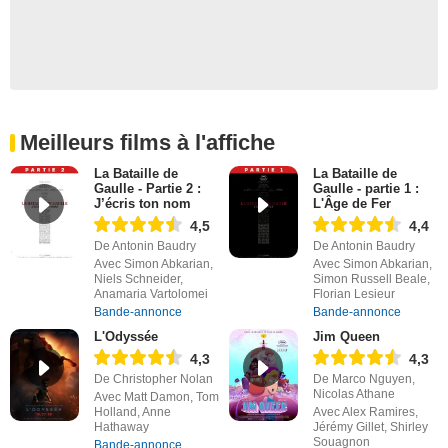
Meilleurs films à l'affiche
La Bataille de
La Bataille de
Gaulle - Partie 2 :
Gaulle - partie 1 :
J’écris ton nom
L'Âge de Fer
4,5
4,4
De Antonin Baudry
De Antonin Baudry
Avec Simon Abkarian,
Avec Simon Abkarian,
Niels Schneider,
Simon Russell Beale,
Anamaria Vartolomei
Florian Lesieur
Bande-annonce
Bande-annonce
L'Odyssée
Jim Queen
4,3
4,3
De Christopher Nolan
De Marco Nguyen,
Nicolas Athane
Avec Matt Damon, Tom
Holland, Anne
Avec Alex Ramires,
Hathaway
Jérémy Gillet, Shirley
Souagnon
Bande-annonce