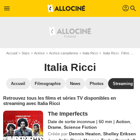
profil
menu
search
Accueil
Stars
Actrice
Actrice canadienne
Italia Ricci
Italia Ricci : Films et séries online
Italia Ricci
Accueil
Filmographie
News
Photos
Streaming
Retrouvez tous les films et séries TV disponibles en
streaming avec Italia Ricci
The Imperfects
Date de sortie inconnue
|
60 min
|
Action
,
Drame
,
Science Fiction
Créée par
Dennis Heaton
,
Shelley Eriksen