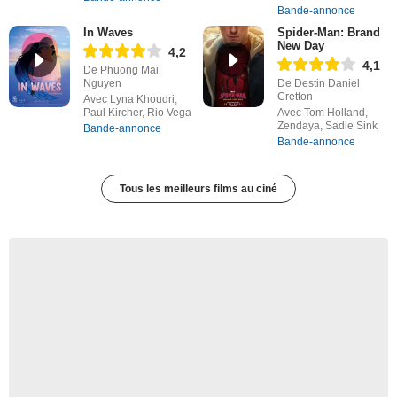
Bande-annonce
In Waves
Spider-Man: Brand
New Day
4,2
4,1
De Phuong Mai
Nguyen
De Destin Daniel
Cretton
Avec Lyna Khoudri,
Paul Kircher, Rio Vega
Avec Tom Holland,
Zendaya, Sadie Sink
Bande-annonce
Bande-annonce
Tous les meilleurs films au ciné