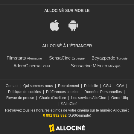
ALLOCINÉ SUR MOBILE
ALLOCINÉ À L'ÉTRANGER
Filmstarts
SensaCine
Beyazperde
Allemagne
Espagne
Turquie
AdoroCinema
Sensacine México
Brésil
Mexique
Contact
|
Qui sommes-nous
|
Recrutement
|
Publicité
|
CGU
|
CGV
|
Politique de cookies
|
Préférences cookies
|
Données Personnelles
|
Revue de presse
|
Charte d'écriture
|
Les services AlloCiné
|
Gérer Utiq
|
©AlloCiné
Retrouvez tous les horaires et infos de votre cinéma sur le numéro AlloCiné :
0 892 892 892
(0,90€/minute)