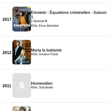
Einstein : Équations criminelles - Saison
1
2017
1 Episode
6
Rôle: Enno Behnken
Maria la battante
2012
Rôle: Docteur Frank
Homevideo
2011
Rôle: Schulleiter