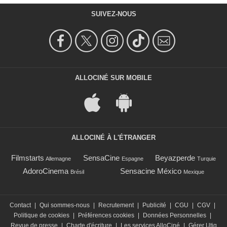
SUIVEZ-NOUS
ALLOCINÉ SUR MOBILE
ALLOCINÉ À L'ÉTRANGER
Filmstarts
SensaCine
Beyazperde
Allemagne
Espagne
Turquie
AdoroCinema
Sensacine México
Brésil
Mexique
Contact
|
Qui sommes-nous
|
Recrutement
|
Publicité
|
CGU
|
CGV
|
Politique de cookies
|
Préférences cookies
|
Données Personnelles
|
Revue de presse
|
Charte d'écriture
|
Les services AlloCiné
|
Gérer Utiq