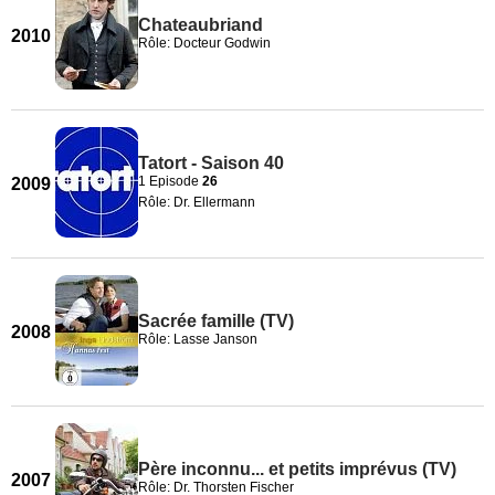
Chateaubriand
2010
Rôle: Docteur Godwin
Tatort - Saison 40
1 Episode
26
2009
Rôle: Dr. Ellermann
Sacrée famille (TV)
2008
Rôle: Lasse Janson
Père inconnu... et petits imprévus (TV)
2007
Rôle: Dr. Thorsten Fischer