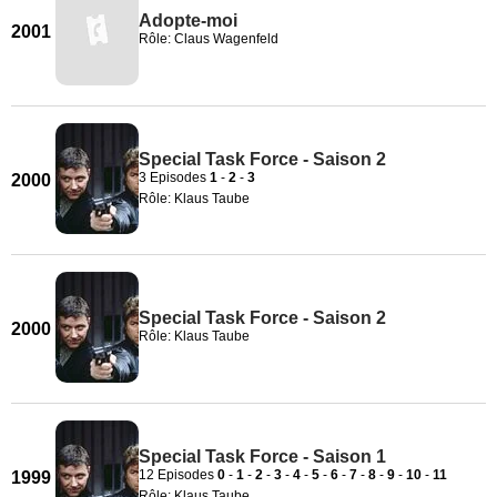
Adopte-moi
2001
Rôle: Claus Wagenfeld
Special Task Force - Saison 2
3 Episodes
1
-
2
-
3
2000
Rôle: Klaus Taube
Special Task Force - Saison 2
2000
Rôle: Klaus Taube
Special Task Force - Saison 1
12 Episodes
0
-
1
-
2
-
3
-
4
-
5
-
6
-
7
-
8
-
9
-
10
-
11
1999
Rôle: Klaus Taube