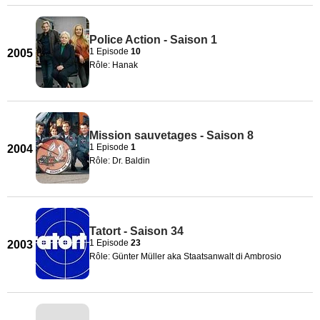
Police Action - Saison 1
1 Episode
10
2005
Rôle: Hanak
Mission sauvetages - Saison 8
1 Episode
1
2004
Rôle: Dr. Baldin
Tatort - Saison 34
1 Episode
23
2003
Rôle: Günter Müller aka Staatsanwalt di Ambrosio