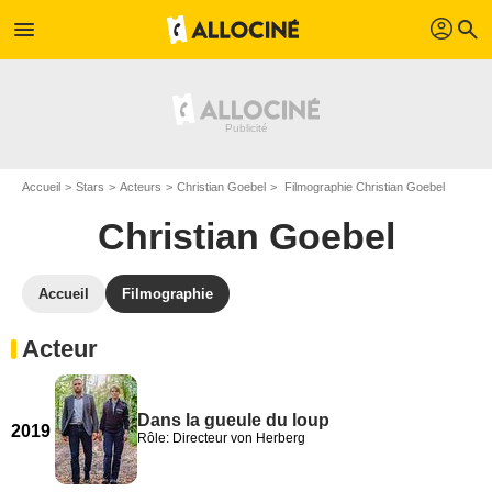
profil
menu
search
Accueil
Stars
Acteurs
Christian Goebel
Filmographie Christian Goebel
Christian Goebel
Accueil
Filmographie
Acteur
Dans la gueule du loup
2019
Rôle: Directeur von Herberg