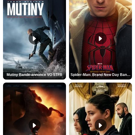
Mutiny Bande-annonce VO STFR
Spider-Man: Brand New Day Bande-annonce VO STFR