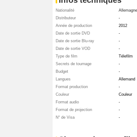
Nationalité
Allemagn
Distributeur
-
Année de production
2012
Date de sortie DVD
-
Date de sortie Blu-ray
-
Date de sortie VOD
-
Type de film
Télefilm
Secrets de tournage
-
Budget
-
Langues
Allemand
Format production
-
Couleur
Couleur
Format audio
-
Format de projection
-
N° de Visa
-