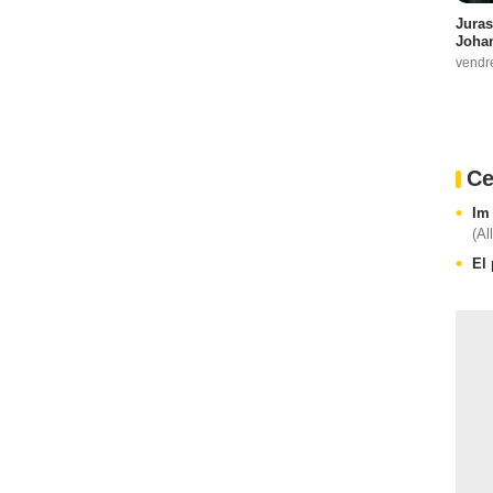
Juras
Johan
vendr
Ce
Im
(Al
El