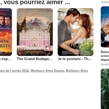
, vous pourriez aimer ...
vendr
Retou
scien
La Maison aux esprits
The Grand Budapest Hotel
Je te promets - The Vow
depui
vendr
ilms de l'année 2012
,
Meilleurs films Drame
,
Meilleurs films