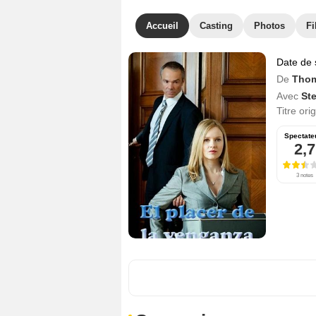
Accueil
Casting
Photos
Fi
Date de 
De
Thom
Avec
St
Titre ori
Spectate
2,7
3 notes