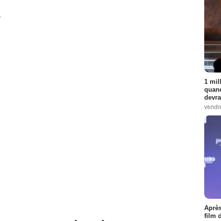
e
1 mil
quand
devra
vendr
Après
film 