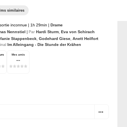
lms similaires
sortie inconnue
|
1h 29min
|
Drame
as Nennstiel
Par
Hardi Sturm
,
Eva von Schirach
|
efanie Stappenbeck
,
Godehard Giese
,
Anett Heilfort
ginal
Im Alleingang - Die Stunde der Krähen
urs
Mes amis
--