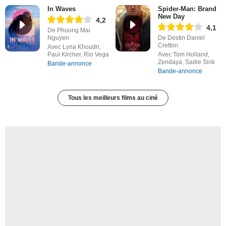
In Waves
Spider-Man: Brand
New Day
4,2
4,1
De Phuong Mai
Nguyen
De Destin Daniel
Cretton
Avec Lyna Khoudri,
Paul Kircher, Rio Vega
Avec Tom Holland,
Zendaya, Sadie Sink
Bande-annonce
Bande-annonce
Tous les meilleurs films au ciné