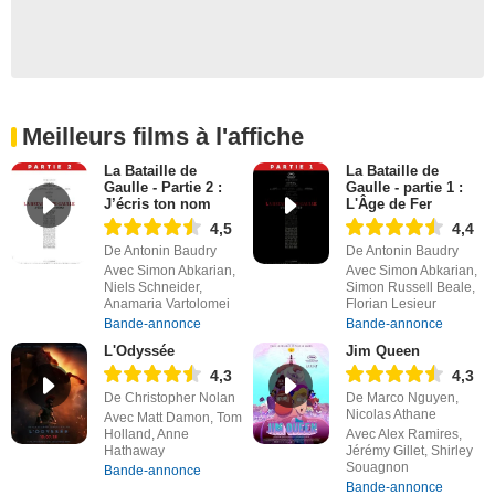
Meilleurs films à l'affiche
La Bataille de
La Bataille de
Gaulle - Partie 2 :
Gaulle - partie 1 :
J’écris ton nom
L'Âge de Fer
4,5
4,4
De Antonin Baudry
De Antonin Baudry
Avec Simon Abkarian,
Avec Simon Abkarian,
Niels Schneider,
Simon Russell Beale,
Anamaria Vartolomei
Florian Lesieur
Bande-annonce
Bande-annonce
L'Odyssée
Jim Queen
4,3
4,3
De Christopher Nolan
De Marco Nguyen,
Nicolas Athane
Avec Matt Damon, Tom
Holland, Anne
Avec Alex Ramires,
Hathaway
Jérémy Gillet, Shirley
Souagnon
Bande-annonce
Bande-annonce