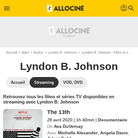
profil
menu
search
Accueil
Stars
Acteur
Lyndon B. Johnson
Lyndon B. Johnson : Films et séries online
Lyndon B. Johnson
Accueil
Streaming
VOD, DVD
Retrouvez tous les films et séries TV disponibles en
streaming avec Lyndon B. Johnson
The 13th
28 avril 2020
|
1h 40min
|
Documentaire
De
Ava DuVernay
Avec
Michelle Alexander
,
Angela Davis
,