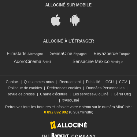
ALLOCINÉ SUR MOBILE
ALLOCINÉ À L'ÉTRANGER
Filmstarts
SensaCine
Beyazperde
Allemagne
Espagne
Turquie
AdoroCinema
Sensacine México
Brésil
Mexique
Contact
|
Qui sommes-nous
|
Recrutement
|
Publicité
|
CGU
|
CGV
|
Politique de cookies
|
Préférences cookies
|
Données Personnelles
|
Revue de presse
|
Charte d'écriture
|
Les services AlloCiné
|
Gérer Utiq
|
©AlloCiné
Retrouvez tous les horaires et infos de votre cinéma sur le numéro AlloCiné :
0 892 892 892
(0,90€/minute)