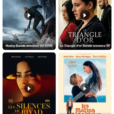
Mutiny Bande-annonce VO STFR
Le Triangle d'or Bande-annonce VF