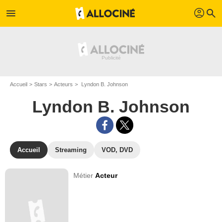
profil
menu
search
Accueil
Stars
Acteurs
Lyndon B. Johnson
Lyndon B. Johnson
Accueil
Streaming
VOD, DVD
Métier
Acteur