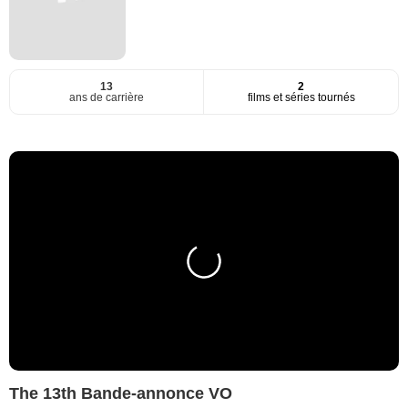
13
2
ans de carrière
films et séries tournés
The 13th Bande-annonce VO