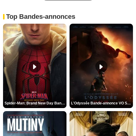
Top Bandes-annonces
Spider-Man: Brand New Day Bande-annonce VO STFR
L'Odyssée Bande-annonce VO STFR