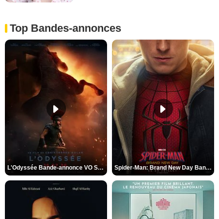
Top Bandes-annonces
L'Odyssée Bande-annonce VO STFR
Spider-Man: Brand New Day Bande-annonce VO STFR