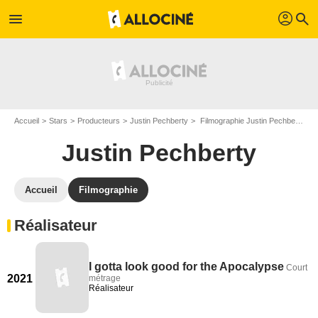
profil
menu
search
Accueil
Stars
Producteurs
Justin Pechberty
Filmographie Justin Pechberty
Justin Pechberty
Accueil
Filmographie
Réalisateur
I gotta look good for the Apocalypse
Court
2021
métrage
Réalisateur