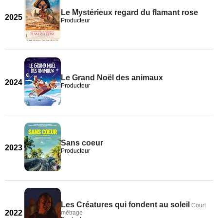
Le Mystérieux regard du flamant rose
2025
Producteur
Le Grand Noël des animaux
2024
Producteur
Sans coeur
2023
Producteur
Les Créatures qui fondent au soleil
Court
2022
métrage